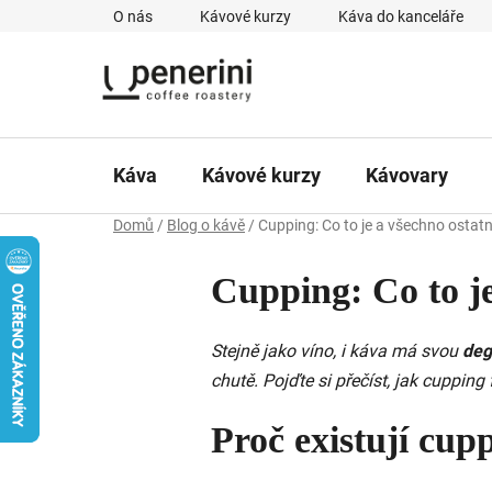
Přejít
O nás
Kávové kurzy
Káva do kanceláře
na
obsah
Káva
Kávové kurzy
Kávovary
Domů
/
Blog o kávě
/
Cupping: Co to je a všechno ostatn
Cupping: Co to je
Stejně jako víno, i káva má svou
deg
chutě. Pojďte si přečíst, jak cupping
Proč existují cup