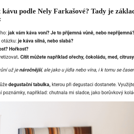
 kávu podle Nely Farkašové? Tady je základ
:
ího:
jak vám káva voní? Je to příjemná vůně, nebo nepříjemná
a otázku:
je káva silná, nebo slabá?
lost? Hořkost?
retizovat
. Cítit můžete například ořechy, čokoládu, med, citrus
ůní už je
náročnější
, ale jako u jídla nebo vína, i k tomu se čas
může
degustační tabulka,
kterou při degustaci dostanete. Využijte 
í poznámky, například: chutnala mi sladce, jako borůvkový kolá