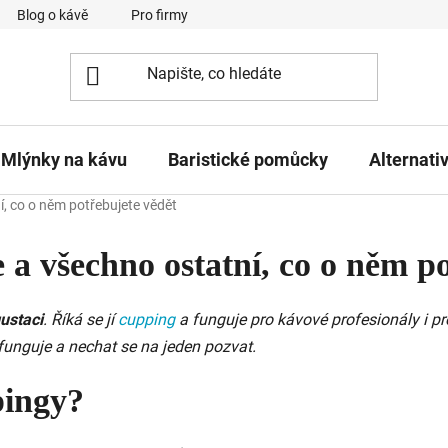
Blog o kávě
Pro firmy
Kavárna Pomlka
Služby
Mlýnky na kávu
Baristické pomůcky
Alternati
í, co o něm potřebujete vědět
 a všechno ostatní, co o něm p
ustaci
. Říká se jí
cupping
a funguje pro kávové profesionály i pro 
 funguje a nechat se na jeden pozvat.
pingy?