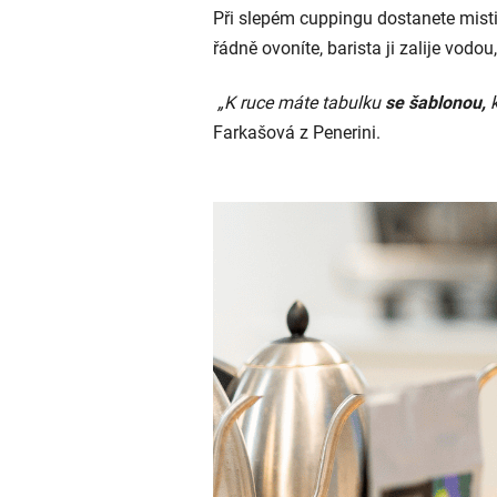
Při slepém cuppingu dostanete misti
řádně ovoníte, barista ji zalije vodo
„K ruce máte tabulku
se šablonou,
k
Farkašová z Penerini.