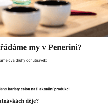
ořádáme my v Penerini?
ádáme dva druhy ochutnávek:
ašeho
baristy celou naši aktuální produkci.
hutnávkách děje?