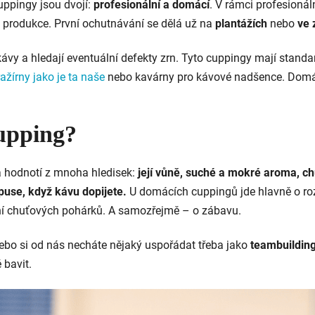
Cuppingy jsou dvojí:
profesionální a domácí
. V rámci profesioná
i produkce. První ochutnávání se dělá už na
plantážích
nebo
ve 
kávy a hledají eventuální defekty zrn. Tyto cuppingy mají stand
žírny jako je ta naše
nebo kavárny pro kávové nadšence. Dom
cupping?
a hodnotí z mnoha hledisek:
její vůně, suché a mokré aroma, chu
puse, když kávu dopijete.
U domácích cuppingů jde hlavně o roz
ání chuťových pohárků. A samozřejmě – o zábavu.
ebo si od nás necháte nějaký uspořádat třeba jako
teambuildin
 bavit.