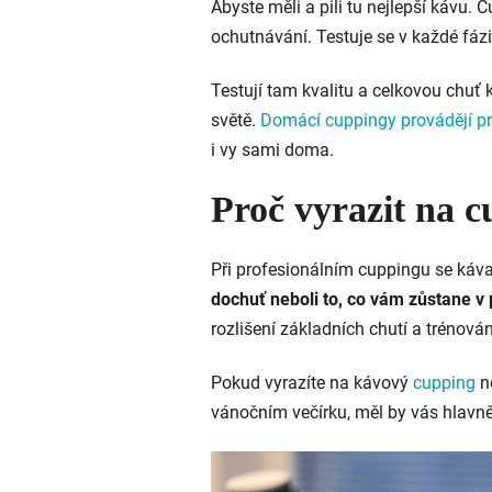
Abyste měli a pili tu nejlepší kávu. 
ochutnávání. Testuje se v každé fáz
Testují tam kvalitu a celkovou chuť 
světě.
Domácí cuppingy provádějí pra
i vy sami doma.
Proč vyrazit na 
Při profesionálním cuppingu se káv
dochuť neboli to, co vám zůstane v 
rozlišení základních chutí a trénov
Pokud vyrazíte na kávový
cupping
n
vánočním večírku, měl by vás hlavně