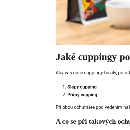
Jaké cuppingy p
Aby vás naše cuppingy bavily, poř
Slepý cupping
Přímý cupping
Při obou ochutnáte pod vedením n
A co se při takových oc