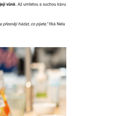
její vůně.
Až umletou a suchou kávu
přesněji hádat, co pijete,“
říká Nela