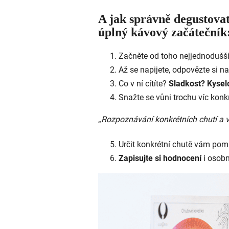
A jak správně degustovat
úplný kávový začátečník
Začněte od toho nejjednodušš
Až se napijete, odpovězte si n
Co v ní cítíte?
Sladkost? Kyse
Snažte se vůni trochu víc konk
„
Rozpoznávání konkrétních chutí a v
Určit konkrétní chutě vám po
Zapisujte si hodnocení
i osobn