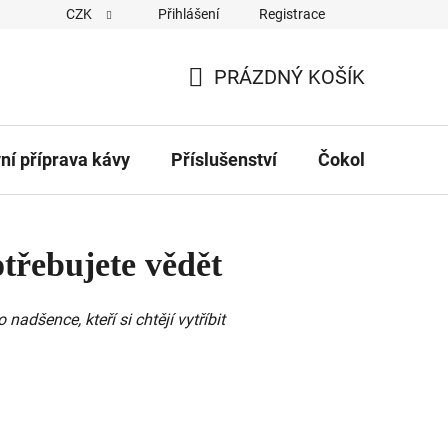
CZK
Přihlášení
Registrace
Obchodní podmínky
Kontakty
Hodnocení obchodu
PRÁZDNÝ KOŠÍK
NÁKUPNÍ
KOŠÍK
vní příprava kávy
Příslušenství
Čokolády
Č
otřebujete vědět
nadšence, kteří si chtějí vytříbit