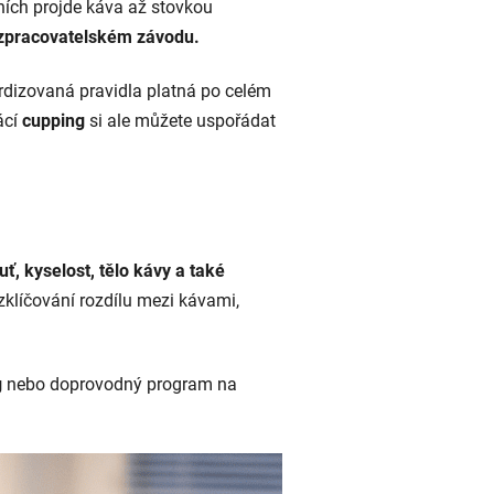
lních projde káva až stovkou
zpracovatelském závodu.
ardizovaná pravidla platná po celém
ácí
cupping
si ale můžete uspořádat
ť, kyselost, tělo kávy a také
klíčování rozdílu mezi kávami,
g
nebo doprovodný program na