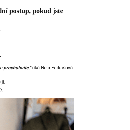
ní postup, pokud jste
?
y.
em
prochutnáte
,“
říká Nela Farkašová.
ji.
č.