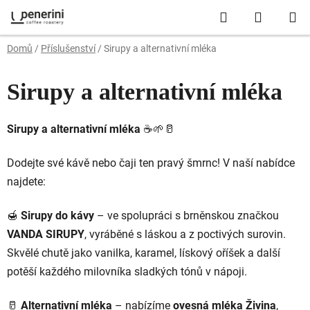
Přejít
Hledat
NÁKUP
na
obsah
KOŠÍK
Domů
/
Příslušenství
/
Sirupy a alternativní mléka
Sirupy a alternativní mléka
Sirupy
a
alternativní
mléka
☕🌱🥛
Dodejte
své
kávě
nebo
čaji
ten
pravý
šmrnc!
V
naší
nabídce
najdete:
🍯
Sirupy
do
kávy
–
ve
spolupráci
s
brněnskou
značkou
VANDA
SIRUPY
,
vyráběné
s
láskou
a
z
poctivých
surovin.
Skvělé
chutě
jako
vanilka,
karamel,
lískový
oříšek
a
další
potěší
každého
milovníka
sladkých
tónů
v
nápoji.
🥛
Alternativní
mléka
–
nabízíme
ovesná
mléka
Živina
,