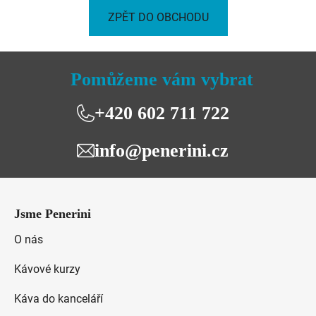
ZPĚT DO OBCHODU
Pomůžeme vám vybrat
+420 602 711 722
info@penerini.cz
Z
á
Jsme Penerini
p
a
O nás
t
Kávové kurzy
í
Káva do kanceláří