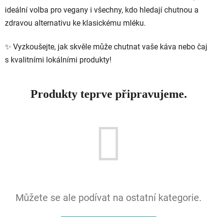
ideální
volba
pro
vegany
i
všechny,
kdo
hledají
chutnou
a
zdravou
alternativu
ke
klasickému
mléku.
✨
Vyzkoušejte,
jak
skvěle
může
chutnat
vaše
káva
nebo
čaj
s
kvalitními
lokálními
produkty!
Produkty teprve připravujeme.
Můžete se ale podívat na ostatní kategorie.