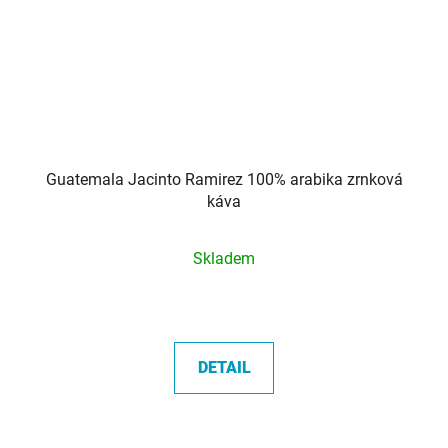
Guatemala Jacinto Ramirez 100% arabika zrnková
káva
Průměrné
Skladem
hodnocení
produktu
je
5,0
DETAIL
z
5
hvězdiček.