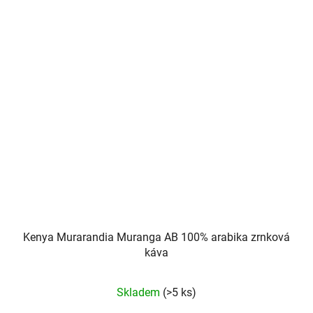
Kenya Murarandia Muranga AB 100% arabika zrnková
káva
Průměrné
Skladem
(>5 ks)
hodnocení