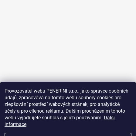
Provozovatel webu PENERINI s.r.o., jako správce osobních
údajů, zpracovává na tomto webu soubory cookies pro
Sledovat na Instagramu
zlepšování prostředí webových stránek, pro analytické
účely a pro cílenou reklamu. Dalším procházením tohoto
webu vyjadřujete souhlas s jejich používáním.
Další
Facebook
informace