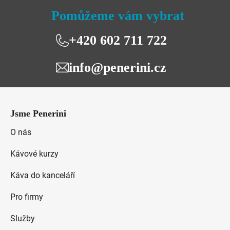
á
Pomůžeme vám vybrat
d
a
+420 602 711 722
c
í
info@penerini.cz
p
r
v
Z
k
á
y
Jsme Penerini
p
v
a
O nás
ý
t
p
Kávové kurzy
i
í
s
Káva do kanceláří
u
Pro firmy
Služby