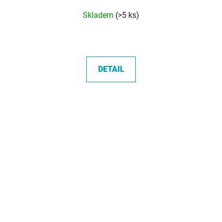
Průměrné
Skladem
(>5 ks)
hodnocení
produktu
je
5,0
DETAIL
z
5
hvězdiček.