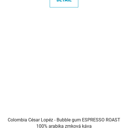
z
5
hvězdiček.
Colombia César Lopéz - Bubble gum ESPRESSO ROAST
100% arabika zrnková káva