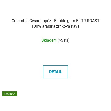
Colombia César Lopéz - Bubble gum FILTR ROAST
100% arabika zrnková káva
Průměrné
Skladem
(>5 ks)
hodnocení
produktu
je
4,9
z
DETAIL
5
hvězdiček.
NOVINKA