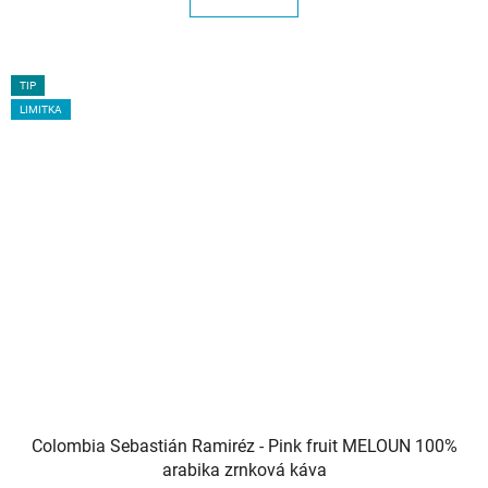
5
hvězdiček.
TIP
LIMITKA
Colombia Sebastián Ramiréz - Pink fruit MELOUN 100%
arabika zrnková káva