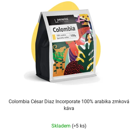
Colombia César Diaz Incorporate 100% arabika zrnková
káva
Průměrné
Skladem
(>5 ks)
hodnocení
produktu