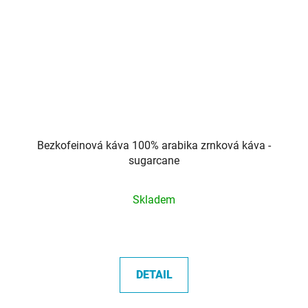
Bezkofeinová káva 100% arabika zrnková káva -
sugarcane
Průměrné
Skladem
hodnocení
produktu
je
5,0
DETAIL
z
5