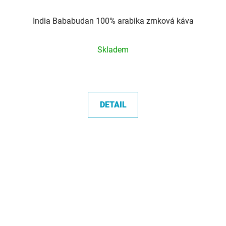
India Bababudan 100% arabika zrnková káva
Průměrné
Skladem
hodnocení
produktu
je
5,0
DETAIL
z
5
hvězdiček.