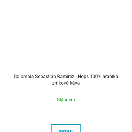
Colombia Sebastián Ramiréz - Hops 100% arabika
zrnková káva
Průměrné
Skladem
hodnocení
produktu
je
5,0
DETAIL