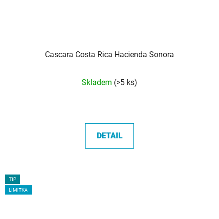
Cascara Costa Rica Hacienda Sonora
Průměrné
Skladem
(>5 ks)
hodnocení
produktu
je
5,0
DETAIL
z
5
hvězdiček.
TIP
LIMITKA