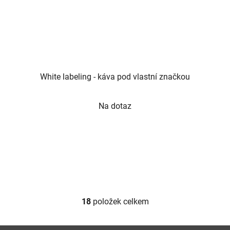
White labeling - káva pod vlastní značkou
Průměrné
Na dotaz
hodnocení
produktu
je
5,0
z
5
hvězdiček.
18
položek celkem
O
v
l