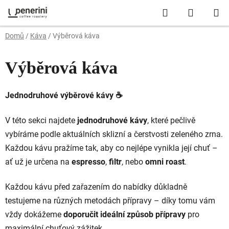
Přejít
Hledat
NÁKUP
na
obsah
KOŠÍK
Domů
/
Káva
/
Výběrová káva
Výběrová káva
Jednodruhové výběrové kávy ☕
V
této
sekci
najdete
jednodruhové
kávy
,
které
pečlivě
vybíráme
podle
aktuálních
sklizní
a
čerstvosti
zeleného
zrna.
Každou
kávu
pražíme
tak,
aby
co
nejlépe
vynikla
její
chuť –
ať
už
je
určena
na
espresso
,
filtr
,
nebo
omni
roast
.
Každou
kávu
před
zařazením
do
nabídky
důkladně
testujeme
na
různých
metodách
přípravy –
díky
tomu
vám
vždy
dokážeme
doporučit
ideální
způsob
přípravy
pro
maximální
chuťový
zážitek.