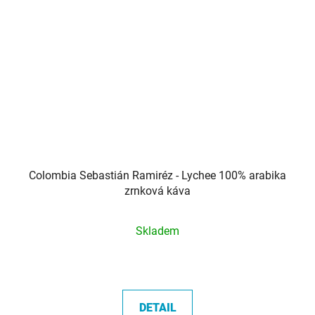
Colombia Sebastián Ramiréz - Lychee 100% arabika
zrnková káva
Průměrné
Skladem
hodnocení
produktu
je
5,0
DETAIL
z