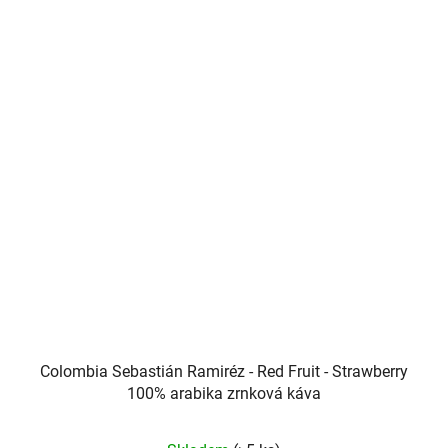
hvězdiček.
Colombia Sebastián Ramiréz - Red Fruit - Strawberry
100% arabika zrnková káva
Průměrné