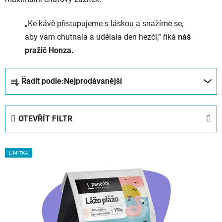
„
Ke
kávě
přistupujeme
s
láskou
a
snažíme
se,
aby
vám
chutnala
a
udělala
den
hezčí,“
říká
náš
pražič
Honza.
Ř
Řadit podle:
Nejprodávanější
a
z
e
OTEVŘÍT FILTR
n
í
V
p
LIMITKA
ý
r
p
o
i
d
s
u
p
k