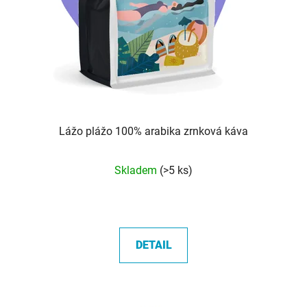
r
t
o
ů
d
u
k
t
ů
Lážo plážo 100% arabika zrnková káva
Průměrné
Skladem
(>5 ks)
hodnocení
produktu
je
5,0
DETAIL
z
5
hvězdiček.