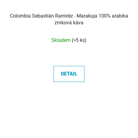
Colombia Sebastián Ramiréz - Marakuja 100% arabika
zrnková káva
Průměrné
Skladem
(>5 ks)
hodnocení
produktu
je
5,0
DETAIL
z
5
hvězdiček.