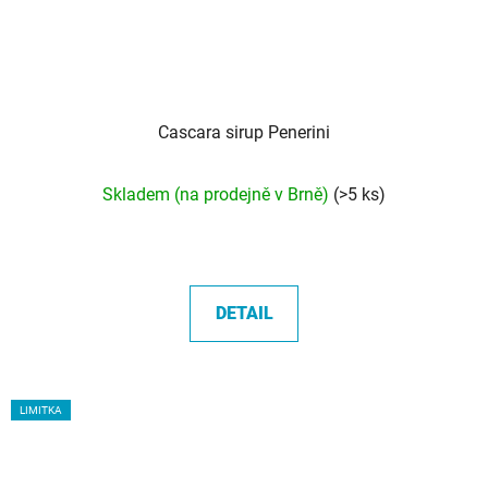
Cascara sirup Penerini
Průměrné
Skladem (na prodejně v Brně)
(>5 ks)
hodnocení
produktu
je
5,0
DETAIL
z
5
hvězdiček.
LIMITKA