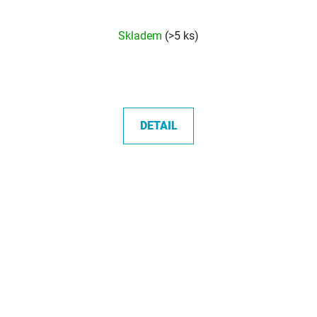
Průměrné
Skladem
(>5 ks)
hodnocení
produktu
je
5,0
z
DETAIL
5
hvězdiček.