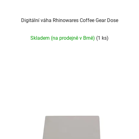
Digitální váha Rhinowares Coffee Gear Dose
Průměrné
Skladem (na prodejně v Brně)
(1 ks)
hodnocení
produktu
je
5,0
z
5
hvězdiček.