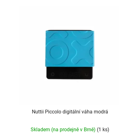
V
p
ý
r
p
o
i
d
s
u
p
k
r
t
o
ů
d
u
k
t
ů
Nuttii Piccolo digitální váha modrá
Skladem (na prodejně v Brně)
(1 ks)