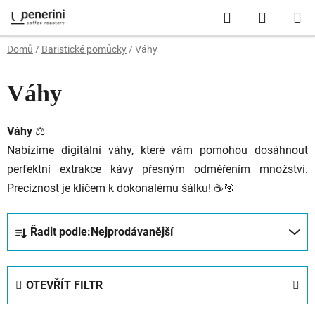
Přejít
Hledat
NÁKUP
na
obsah
KOŠÍK
Domů
/
Baristické pomůcky
/
Váhy
Váhy
Váhy
⚖️
Nabízíme
digitální
váhy,
které
vám
pomohou
dosáhnout
perfektní
extrakce
kávy
přesným
odměřením
množství.
Preciznost
je
klíčem
k
dokonalému
šálku! ☕🎯
Ř
Řadit podle:
Nejprodávanější
a
z
e
OTEVŘÍT FILTR
n
í