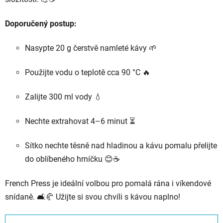
Doporučený
postup:
Nasypte
20
g
čerstvě
namleté
kávy 🌱
Použijte
vodu
o
teplotě
cca
90 °
C 🔥
Zalijte
300
ml
vody 💧
Nechte
extrahovat
4–
6
minut ⏳
Sítko
nechte
těsně
nad
hladinou
a
kávu
pomalu
přelijte
do
oblíbeného
hrníčku 😊☕
French
Press
je
ideální
volbou
pro
pomalá
rána
i
víkendové
snídaně. 🛋️🥐
Užijte
si
svou
chvíli
s
kávou
naplno!
Ř