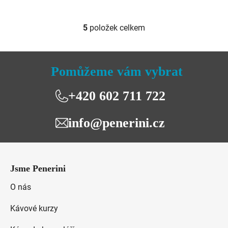
5
položek celkem
O
v
l
á
Pomůžeme vám vybrat
d
a
+420 602 711 722
c
í
info@penerini.cz
p
r
v
Z
k
á
y
Jsme Penerini
p
v
a
O nás
ý
t
p
Kávové kurzy
i
í
s