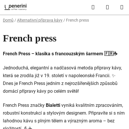
Přejít
Hledat
NÁKUP
na
obsah
KOŠÍK
Domů
/
Alternativní příprava kávy
/
French press
French press
French
Press –
klasika
s
francouzským
šarmem 🇫🇷☕️
Jednoduchá,
elegantní
a
nadčasová
metoda
přípravy
kávy,
která
se
zrodila
již
v
19.
století
v
napoleonské
Francii. ✨
Dnes
je
French
Press
jedním
z
nejrozšířenějších
způsobů
domácí
přípravy
kávy
po
celém
světě!
French
Press
značky
Bialetti
vyniká
kvalitním
zpracováním,
robustní
konstrukcí
a
stylovým
designem.
Připravíte
si
s
ním
lahodnou
kávu
s
plným
tělem
a
výrazným
aroma –
bez
složitostí. 💪☕️