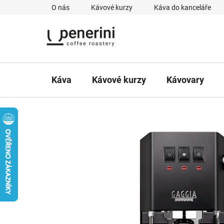
Přejít
O nás
Kávové kurzy
Káva do kanceláře
na
obsah
Káva
Kávové kurzy
Kávovary