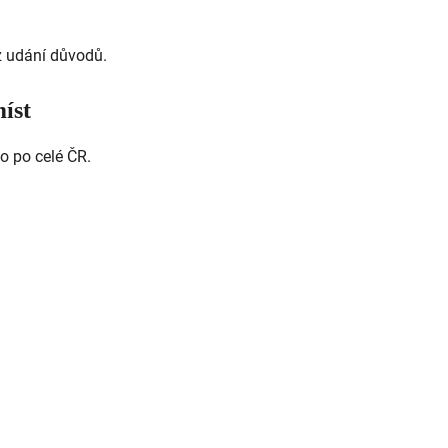
z udání důvodů.
st
 po celé ČR.