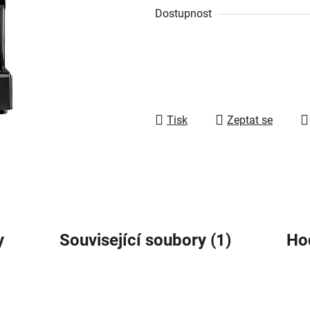
5
Dostupnost
hvězdiček.
Tisk
Zeptat se
y
Související soubory (1)
Ho