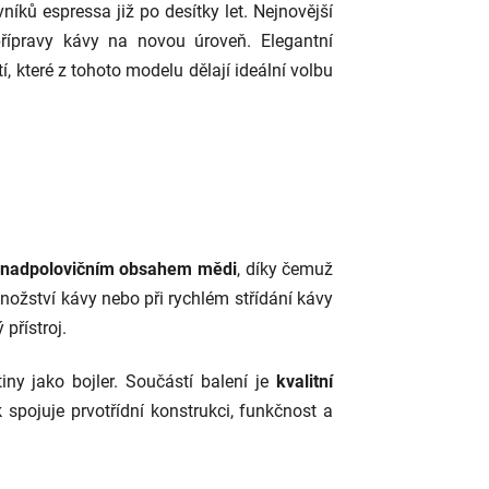
íků espressa již po desítky let. Nejnovější
přípravy kávy na novou úroveň. Elegantní
í, které z tohoto modelu dělají ideální volbu
nadpolovičním obsahem mědi
, díky čemuž
množství kávy nebo při rychlém střídání kávy
přístroj.
iny jako bojler. Součástí balení je
kvalitní
 spojuje prvotřídní konstrukci, funkčnost a