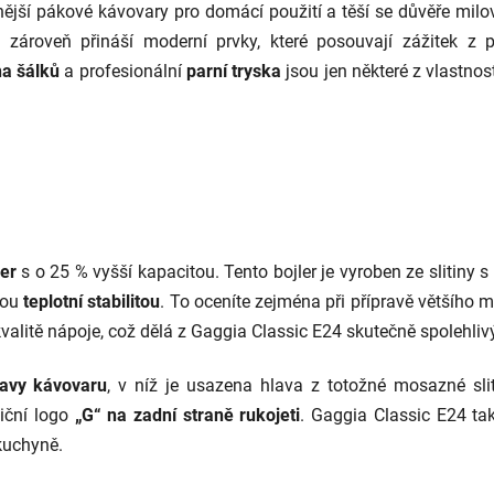
ější pákové kávovary pro domácí použití a těší se důvěře milovn
 zároveň přináší moderní prvky, které posouvají zážitek z 
ha šálků
a profesionální
parní tryska
jsou jen některé z vlastnost
er
s o 25 % vyšší kapacitou. Tento bojler je vyroben ze slitiny s
nou
teplotní stabilitou
. To oceníte zejména při přípravě většího 
 kvalitě nápoje, což dělá z Gaggia Classic E24 skutečně spolehlivý 
lavy kávovaru
, v níž je usazena hlava z totožné mosazné slit
diční logo
„G“ na zadní straně rukojeti
. Gaggia Classic E24 tak
kuchyně.