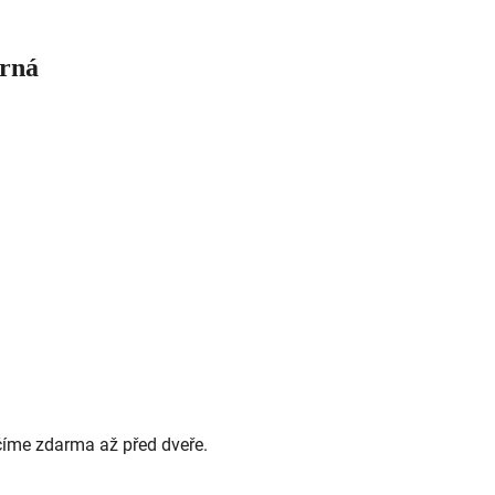
erná
číme zdarma až před dveře.