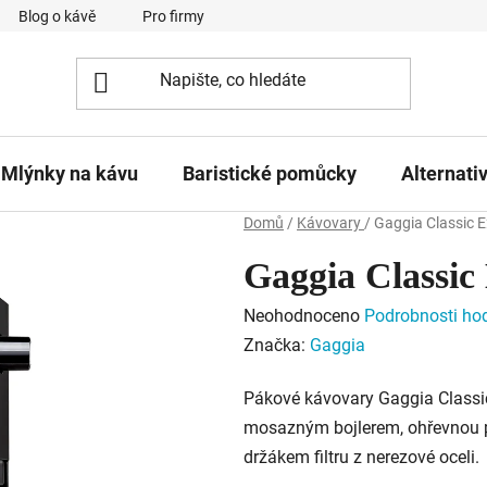
Blog o kávě
Pro firmy
Kavárna Pomlka
Služby
Mlýnky na kávu
Baristické pomůcky
Alternati
Domů
/
Kávovary
/
Gaggia Classic 
Gaggia Classic
Průměrné
Neohodnoceno
Podrobnosti ho
hodnocení
Značka:
Gaggia
produktu
Pákové kávovary Gaggia Classi
je
mosazným bojlerem, ohřevnou pl
0,0
držákem filtru z nerezové oceli.
z