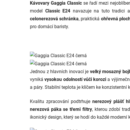
Kávovary Gaggia Classic
se řadí mezi nejoblíben
model
Classic E24
navazuje na tuto tradici a
celonerezová schránka
, praktická
ohřevná ploc
pro domácí baristy.
Jednou z hlavních inovací je
velký mosazný bojl
vyniká
vysokou odolností vůči korozi
a výjimeč
a páry. Stabilní teplota je klíčem ke konzistentní
Kvalitu zpracování podtrhuje
nerezový plášť h
nerezová páka se třemi filtry
, kterou zdobí tra
ikonický design, který se hodí do každé moderní 