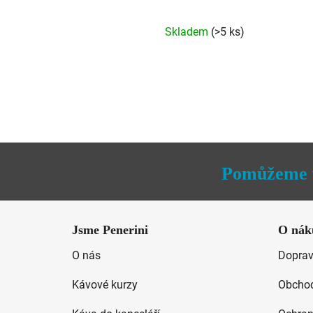
Skladem
(>5 ks)
Pomůžeme 
Z
á
Jsme Penerini
O nák
p
O nás
Doprav
a
t
Kávové kurzy
Obchod
í