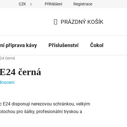
CZK
Přihlášení
Registrace
Obchodní podmínky
Kontakty
Hodnocení obchodu
PRÁZDNÝ KOŠÍK
NÁKUPNÍ
KOŠÍK
vní příprava kávy
Příslušenství
Čokolády
Č
E24 černá
 E24 černá
dnocení
c E24 disponují nerezovou schránkou, velkým
ochou pro šálky, profesionální tryskou a