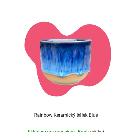
Rainbow Keramický šálek Blue
Průměrné
Skladem (na prodejně v Brně)
(>5 ks)