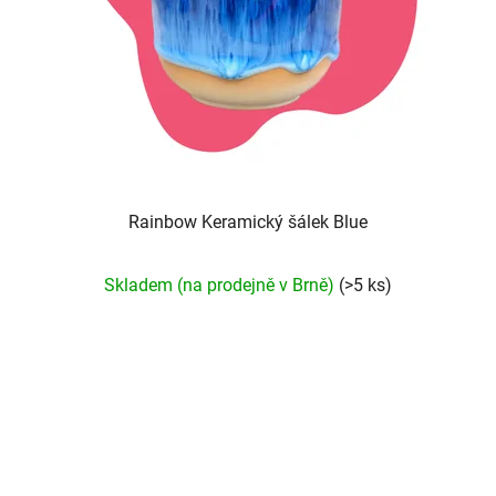
Rainbow Keramický šálek Blue
Průměrné
Skladem (na prodejně v Brně)
(>5 ks)
hodnocení
produktu
je
5,0
z
5
hvězdiček.