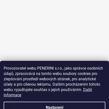
Provozovatel webu PENERINI s.r.o., jako správce osobních
údajů, zpracovává na tomto webu soubory cookies pro
Sledovat na Instagramu
zlepšování prostředí webových stránek, pro analytické
účely a pro cílenou reklamu. Dalším procházením tohoto
Facebook
webu vyjadřujete souhlas s jejich používáním.
Další
informace
Nastavení