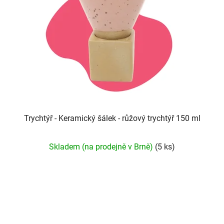
Trychtýř - Keramický šálek - růžový trychtýř 150 ml
Průměrné
Skladem (na prodejně v Brně)
(5 ks)
hodnocení
produktu
je
5,0
z
5