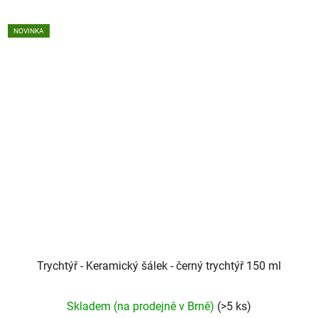
hvězdiček.
NOVINKA
Trychtýř - Keramický šálek - černý trychtýř 150 ml
Průměrné
Skladem (na prodejně v Brně)
(>5 ks)
hodnocení