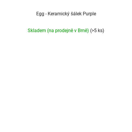
Egg - Keramický šálek Purple
Průměrné
Skladem (na prodejně v Brně)
(>5 ks)
hodnocení
produktu
je
5,0
z
5
hvězdiček.