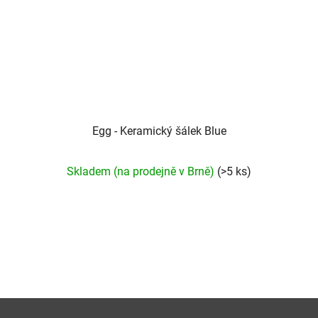
Egg - Keramický šálek Blue
Průměrné
Skladem (na prodejně v Brně)
(>5 ks)
hodnocení
produktu
je
5,0
z
5
hvězdiček.