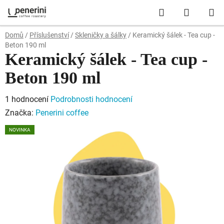
Přejít
Hledat
NÁKUP
na
obsah
KOŠÍK
Domů
/
Příslušenství
/
Skleničky a šálky
/
Keramický šálek - Tea cup -
Beton 190 ml
Keramický šálek - Tea cup -
Beton 190 ml
Průměrné
1 hodnocení
Podrobnosti hodnocení
hodnocení
Značka:
Penerini coffee
produktu
NOVINKA
je
5,0
z
5
hvězdiček.