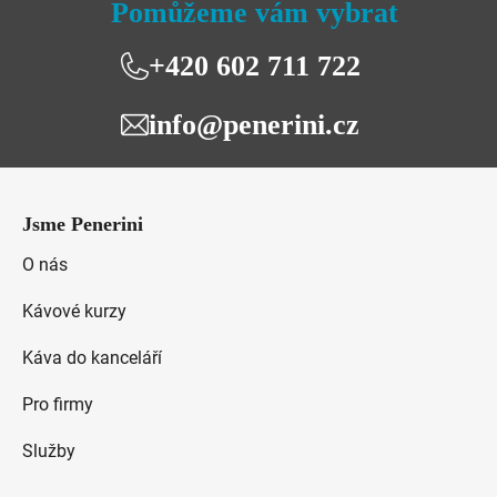
Pomůžeme vám vybrat
+420 602 711 722
info@penerini.cz
Z
á
Jsme Penerini
p
a
O nás
t
Kávové kurzy
í
Káva do kanceláří
Pro firmy
Služby