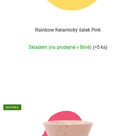
Rainbow Keramický šálek Pink
Průměrné
Skladem (na prodejně v Brně)
(>5 ks)
hodnocení
produktu
je
5,0
z
5
hvězdiček.
NOVINKA