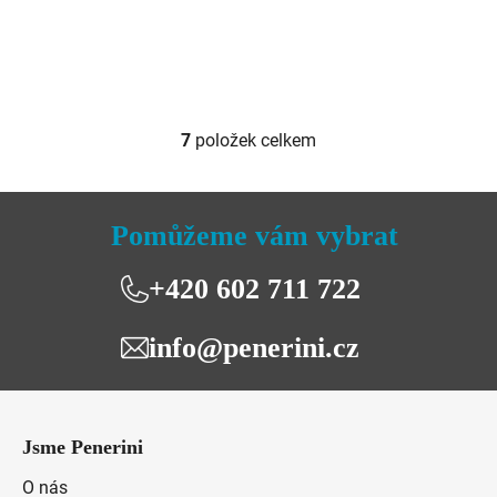
7
položek celkem
O
v
l
á
Pomůžeme vám vybrat
d
a
+420 602 711 722
c
í
info@penerini.cz
p
r
v
Z
k
á
y
Jsme Penerini
p
v
a
O nás
ý