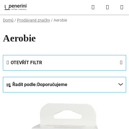
Přejít
Hledat
NÁKUP
na
obsah
KOŠÍK
Domů
/
Prodávané značky
/
Aerobie
Aerobie
OTEVŘÍT FILTR
Ř
Řadit podle:
Doporučujeme
a
z
V
e
ý
n
p
í
i
p