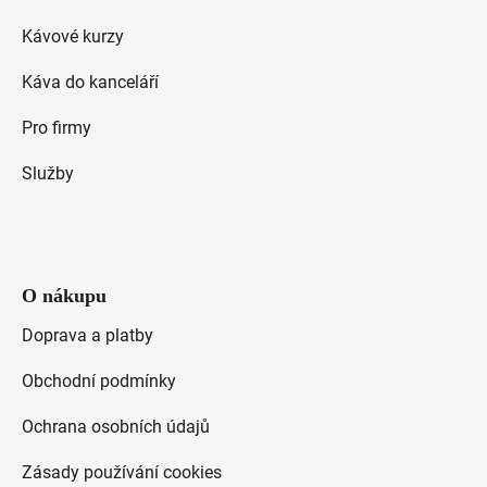
t
p
Kávové kurzy
i
í
s
Káva do kanceláří
u
Pro firmy
Služby
O nákupu
Doprava a platby
Obchodní podmínky
Ochrana osobních údajů
Zásady používání cookies