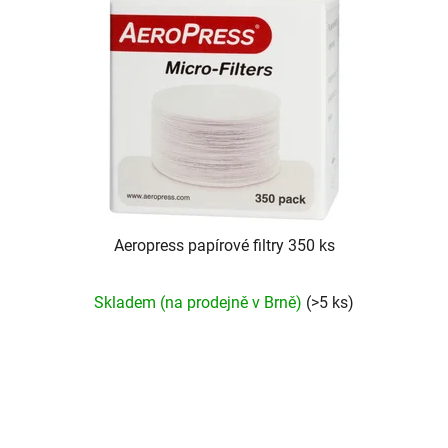
s
r
p
o
r
d
o
u
d
k
u
t
k
ů
t
ů
Aeropress papírové filtry 350 ks
Skladem (na prodejně v Brně)
(>5 ks)