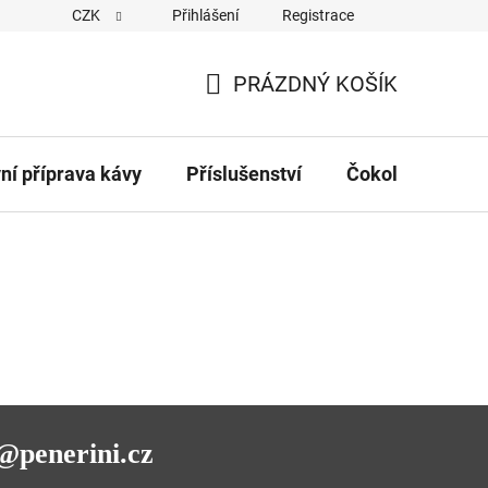
CZK
Přihlášení
Registrace
Obchodní podmínky
Kontakty
Hodnocení obchodu
PRÁZDNÝ KOŠÍK
NÁKUPNÍ
KOŠÍK
vní příprava kávy
Příslušenství
Čokolády
Č
@penerini.cz