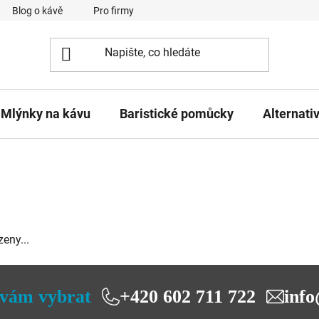
Blog o kávě
Pro firmy
Kavárna Pomlka
Služby
Mlýnky na kávu
Baristické pomůcky
Alternati
eny...
vám vybrat
+420 602 711 722
info