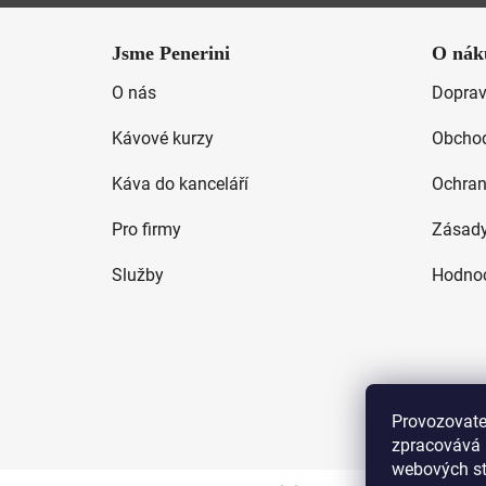
Z
á
Jsme Penerini
O nák
p
O nás
Doprav
a
t
Kávové kurzy
Obchod
í
Káva do kanceláří
Ochran
Pro firmy
Zásady
Služby
Hodnoc
Provozovatel
zpracovává 
webových str