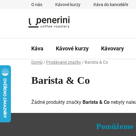
Přejít
O nás
Kávové kurzy
Káva do kanceláře
na
obsah
Káva
Kávové kurzy
Kávovary
Domů
/
Prodávané značky
/
Barista & Co
Barista & Co
Žádné produkty značky
Barista & Co
nebyly nalez
Pomůžeme 