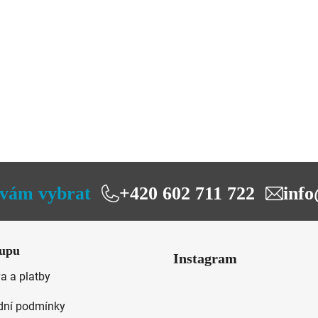
O
v
l
vám vybrat
+420 602 711 722
info
á
d
a
c
upu
í
Instagram
p
a a platby
r
v
ní podmínky
k