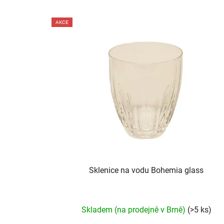
V
AKCE
ý
p
i
s
p
r
o
d
u
k
t
Sklenice na vodu Bohemia glass
ů
Skladem (na prodejně v Brně)
(>5 ks)