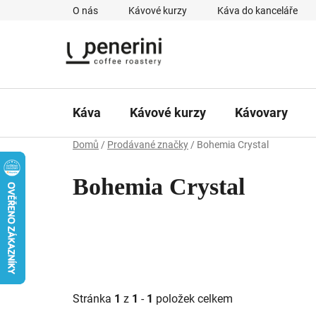
Přejít
O nás
Kávové kurzy
Káva do kanceláře
na
obsah
Káva
Kávové kurzy
Kávovary
Domů
/
Prodávané značky
/
Bohemia Crystal
Bohemia Crystal
Stránka
1
z
1
-
1
položek celkem