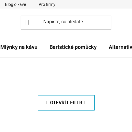
Blog o kávě
Pro firmy
Kavárna Pomlka
Služby
Mlýnky na kávu
Baristické pomůcky
Alternati
OTEVŘÍT FILTR