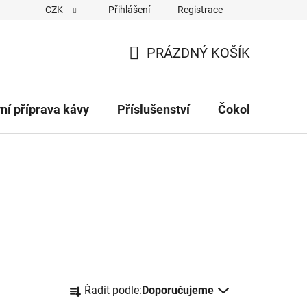
CZK
Přihlášení
Registrace
Obchodní podmínky
Kontakty
Hodnocení obchodu
PRÁZDNÝ KOŠÍK
NÁKUPNÍ
KOŠÍK
vní příprava kávy
Příslušenství
Čokolády
Č
Ř
Řadit podle:
Doporučujeme
a