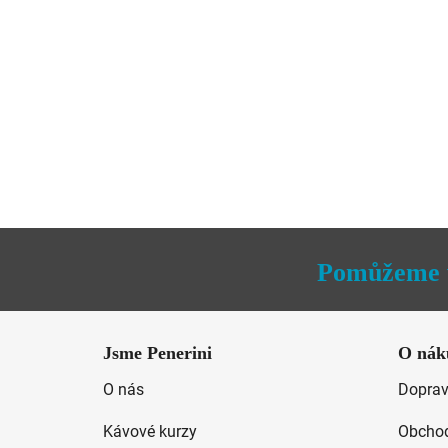
Pomůžeme 
Z
á
Jsme Penerini
O nák
p
O nás
Doprav
a
t
Kávové kurzy
Obchod