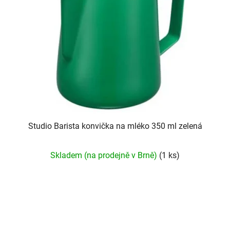
s
r
p
o
r
d
o
u
d
k
u
t
k
ů
t
ů
Studio Barista konvička na mléko 350 ml zelená
Skladem (na prodejně v Brně)
(1 ks)