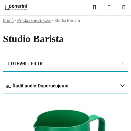
Přejít
Hledat
NÁKUP
na
obsah
KOŠÍK
Domů
/
Prodávané značky
/
Studio Barista
Studio Barista
OTEVŘÍT FILTR
Ř
Řadit podle:
Doporučujeme
a
z
V
e
ý
n
p
í
i
p