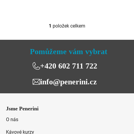
1
položek celkem
O
v
l
á
Pomůžeme vám vybrat
d
a
+420 602 711 722
c
í
info@penerini.cz
p
r
v
Z
k
á
y
Jsme Penerini
p
v
a
O nás
ý
t
p
Kávové kurzy
i