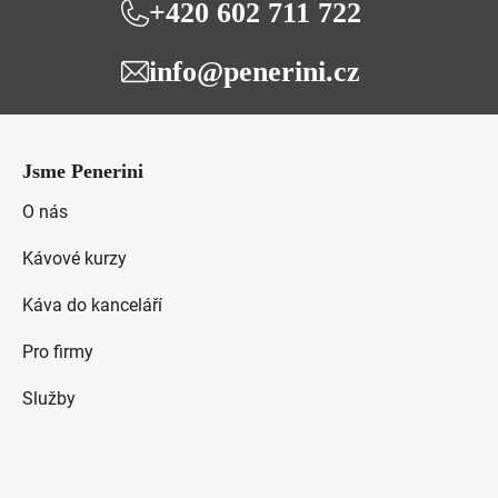
+420 602 711 722
info@penerini.cz
Z
á
Jsme Penerini
p
a
O nás
t
Kávové kurzy
í
Káva do kanceláří
Pro firmy
Služby