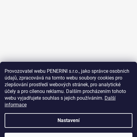
Provozovatel webu PENERINI s.r.o., jako správce osobních
údajů, zpracovává na tomto webu soubory cookies pro
Sledovat na Instagramu
zlepšování prostředí webových stránek, pro analytické
účely a pro cílenou reklamu. Dalším procházením tohoto
Facebook
webu vyjadřujete souhlas s jejich používáním.
Další
informace
Nastavení
Vytvořil Shoptet