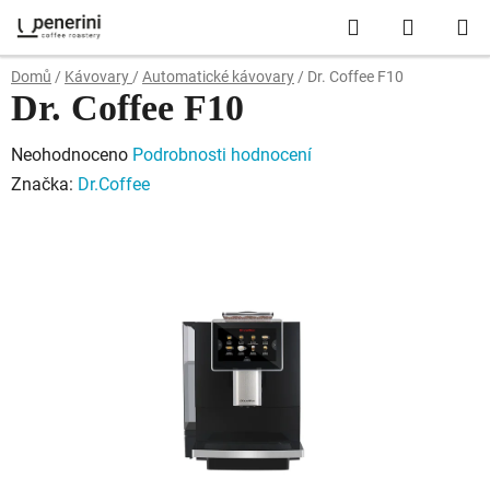
Přejít
Hledat
NÁKUP
na
obsah
KOŠÍK
Domů
/
Kávovary
/
Automatické kávovary
/
Dr. Coffee F10
Dr. Coffee F10
Průměrné
Neohodnoceno
Podrobnosti hodnocení
hodnocení
Značka:
Dr.Coffee
produktu
je
0,0
z
5
hvězdiček.