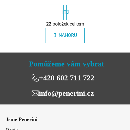
S
1
2
t
r
O
á
22
položek celkem
v
n
l
k
NAHORU
á
o
d
v
a
á
n
c
í
Pomůžeme vám vybrat
í
p
r
+420 602 711 722
v
k
info@penerini.cz
y
v
Z
ý
á
p
Jsme Penerini
i
p
s
O nás