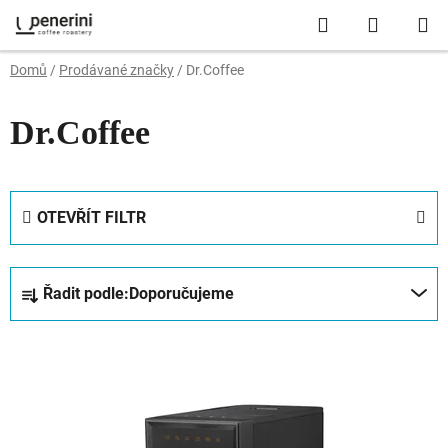
Přejít
Hledat
NÁKUP
na
obsah
KOŠÍK
Domů
/
Prodávané značky
/
Dr.Coffee
Dr.Coffee
OTEVŘÍT FILTR
Ř
Řadit podle:
Doporučujeme
a
z
V
e
ý
n
p
í
i
p