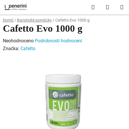
Přejít
Hledat
NÁKUP
na
obsah
KOŠÍK
Domů
/
Baristické pomůcky
/
Cafetto Evo 1000 g
Cafetto Evo 1000 g
Průměrné
Neohodnoceno
Podrobnosti hodnocení
hodnocení
Značka:
Cafetto
produktu
je
0,0
z
5
hvězdiček.