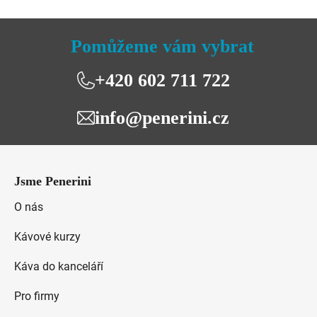
hvězdiček.
Pomůžeme vám vybrat
+420 602 711 722
info@penerini.cz
Z
á
Jsme Penerini
p
a
O nás
t
Kávové kurzy
í
Káva do kanceláří
Pro firmy