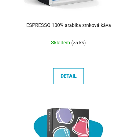
ESPRESSO 100% arabika zrnková káva
Průměrné
Skladem
(>5 ks)
hodnocení
produktu
je
5,0
DETAIL
z
5
hvězdiček.