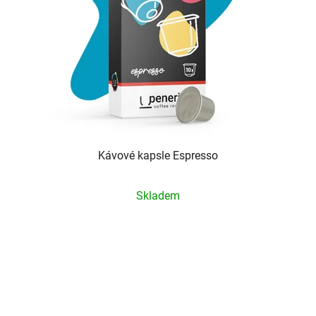
Kávové kapsle Espresso
Průměrné
Skladem
hodnocení
produktu
je
5,0
z
5