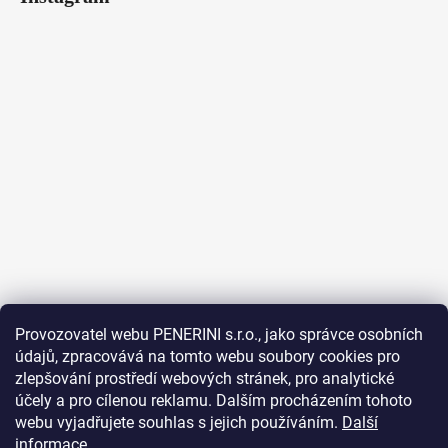
Provozovatel webu PENERINI s.r.o., jako správce osobních
údajů, zpracovává na tomto webu soubory cookies pro
Sledovat na Instagramu
zlepšování prostředí webových stránek, pro analytické
účely a pro cílenou reklamu. Dalším procházením tohoto
Facebook
webu vyjadřujete souhlas s jejich používáním.
Další
informace