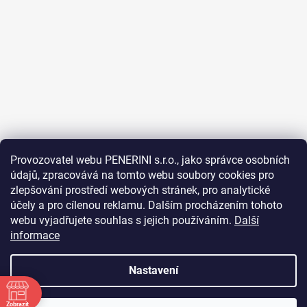
Provozovatel webu PENERINI s.r.o., jako správce osobních
údajů, zpracovává na tomto webu soubory cookies pro
Sledovat na Instagramu
zlepšování prostředí webových stránek, pro analytické
účely a pro cílenou reklamu. Dalším procházením tohoto
webu vyjadřujete souhlas s jejich používáním.
Další
Facebook
informace
Nastavení
Vytvořil Shoptet
Zobrazit