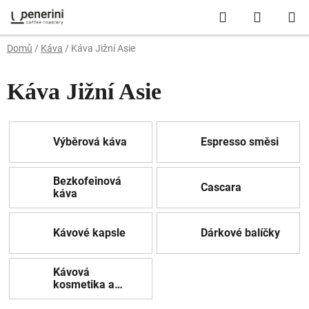
Přejít
Hledat
NÁKUP
na
obsah
KOŠÍK
Domů
/
Káva
/
Káva Jižní Asie
Káva Jižní Asie
Výběrová káva
Espresso směsi
Bezkofeinová
Cascara
káva
Kávové kapsle
Dárkové balíčky
Kávová
kosmetika a
další