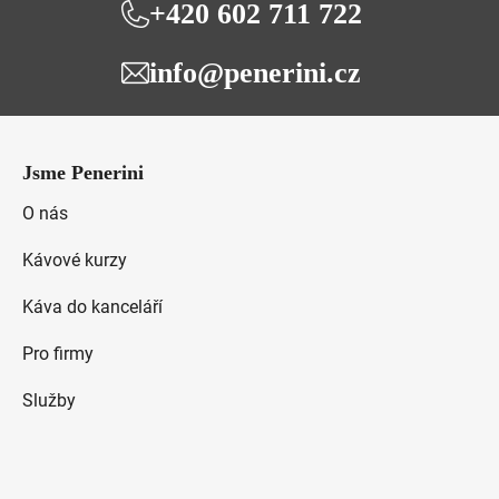
+420 602 711 722
info@penerini.cz
Z
á
Jsme Penerini
p
a
O nás
t
Kávové kurzy
í
Káva do kanceláří
Pro firmy
Služby