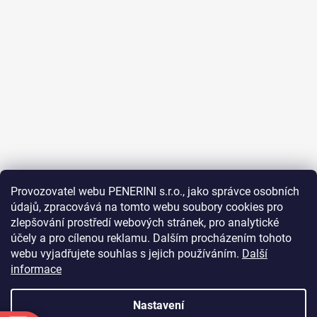
Provozovatel webu PENERINI s.r.o., jako správce osobních
údajů, zpracovává na tomto webu soubory cookies pro
Sledovat na Instagramu
zlepšování prostředí webových stránek, pro analytické
účely a pro cílenou reklamu. Dalším procházením tohoto
webu vyjadřujete souhlas s jejich používáním.
Další
Facebook
informace
Nastavení