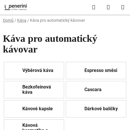
Přejít
Hledat
NÁKUP
na
obsah
KOŠÍK
Domů
/
Káva
/
Káva pro automatický kávovar
Káva pro automatický
kávovar
Výběrová káva
Espresso směsi
Bezkofeinová
Cascara
káva
Kávové kapsle
Dárkové balíčky
Kávová