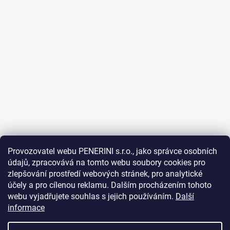
Provozovatel webu PENERINI s.r.o., jako správce osobních
údajů, zpracovává na tomto webu soubory cookies pro
Sledovat na Instagramu
zlepšování prostředí webových stránek, pro analytické
účely a pro cílenou reklamu. Dalším procházením tohoto
Facebook
webu vyjadřujete souhlas s jejich používáním.
Další
informace