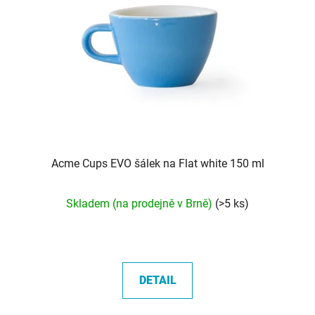
Acme Cups EVO šálek na Flat white 150 ml
Průměrné
Skladem (na prodejně v Brně)
(>5 ks)
hodnocení
produktu
je
5,0
DETAIL
z
5