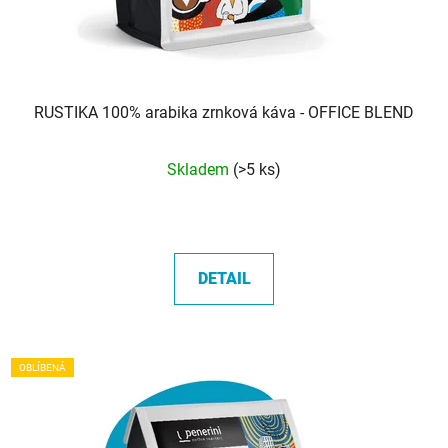
RUSTIKA 100% arabika zrnková káva - OFFICE BLEND
Průměrné
Skladem
(>5 ks)
hodnocení
produktu
je
5,0
DETAIL
z
5
hvězdiček.
OBLÍBENÁ