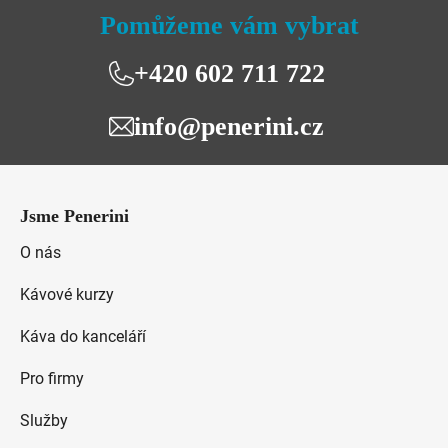
Pomůžeme vám vybrat
+420 602 711 722
info@penerini.cz
Z
á
Jsme Penerini
p
a
O nás
t
Kávové kurzy
í
Káva do kanceláří
Pro firmy
Služby