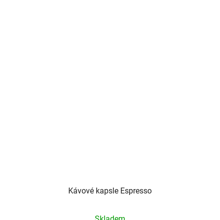
5
hvězdiček.
Kávové kapsle Espresso
Průměrné
Skladem