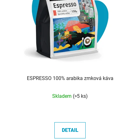
ESPRESSO 100% arabika zrnková káva
Průměrné
Skladem
(>5 ks)
hodnocení
produktu
je
5,0
DETAIL
z