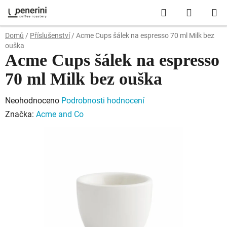
Přejít
Hledat
NÁKUP
na
obsah
KOŠÍK
Domů
/
Příslušenství
/
Acme Cups šálek na espresso 70 ml Milk bez
ouška
Acme Cups šálek na espresso
70 ml Milk bez ouška
Průměrné
Neohodnoceno
Podrobnosti hodnocení
hodnocení
Značka:
Acme and Co
produktu
je
0,0
z
5
hvězdiček.