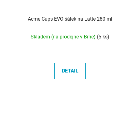
Acme Cups EVO šálek na Latte 280 ml
Průměrné
Skladem (na prodejně v Brně)
(5 ks)
hodnocení
produktu
je
5,0
DETAIL
z
5
hvězdiček.