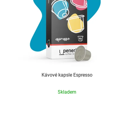
Kávové kapsle Espresso
Průměrné
Skladem
hodnocení
produktu
je
5,0
z