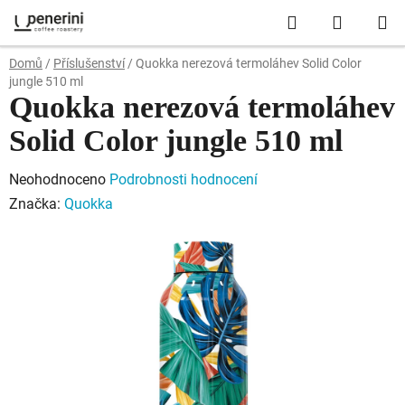
Přejít
Hledat
NÁKUP
na
obsah
KOŠÍK
Domů
/
Příslušenství
/
Quokka nerezová termoláhev Solid Color
jungle 510 ml
Quokka nerezová termoláhev
Solid Color jungle 510 ml
Průměrné
Neohodnoceno
Podrobnosti hodnocení
hodnocení
Značka:
Quokka
produktu
je
0,0
z
5
hvězdiček.