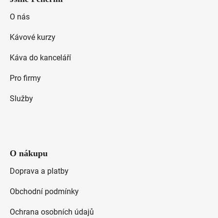
p
a
O nás
t
Kávové kurzy
í
Káva do kanceláří
Pro firmy
Služby
O nákupu
Doprava a platby
Obchodní podmínky
Ochrana osobních údajů