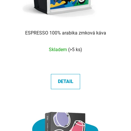
ESPRESSO 100% arabika zrnková káva
Průměrné
Skladem
(>5 ks)
hodnocení
produktu
je
5,0
DETAIL
z
5
hvězdiček.