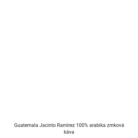
5
hvězdiček.
Guatemala Jacinto Ramirez 100% arabika zrnková
káva