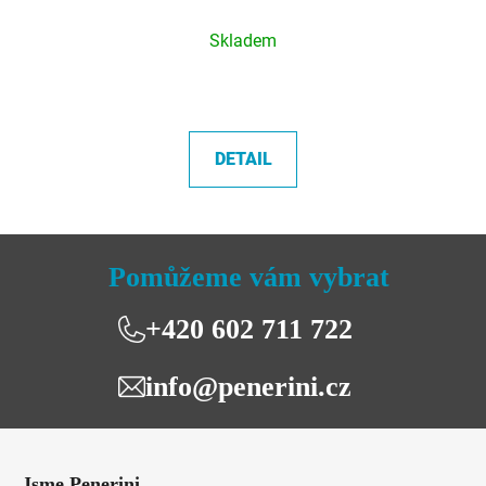
Průměrné
Skladem
hodnocení
produktu
je
5,0
DETAIL
z
5
hvězdiček.
Pomůžeme vám vybrat
+420 602 711 722
info@penerini.cz
Z
á
Jsme Penerini