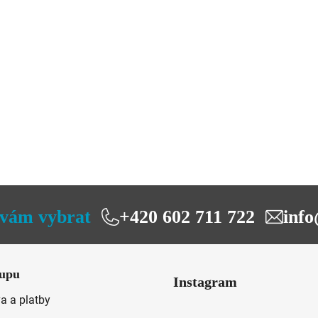
vám vybrat
+420 602 711 722
info
upu
Instagram
a a platby