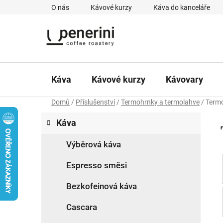
Přejít
O nás
Kávové kurzy
Káva do kanceláře
na
obsah
Káva
Kávové kurzy
Kávovary
Domů
/
Příslušenství
/
Termohrnky a termolahve
/
Termo
P
K
Přeskočit
Káva
a
kategorie
o
t
s
Výběrová káva
e
t
g
Espresso směsi
r
o
a
r
Bezkofeinová káva
i
n
e
Cascara
n
í