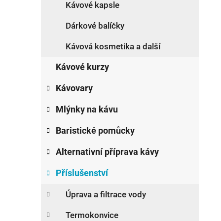
Kávové kapsle
p
a
Dárkové balíčky
n
Kávová kosmetika a další
e
l
Kávové kurzy
Kávovary
Mlýnky na kávu
Baristické pomůcky
Alternativní příprava kávy
Příslušenství
Úprava a filtrace vody
Termokonvice