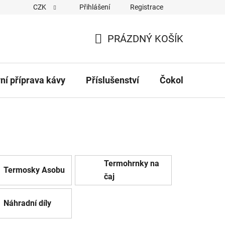
CZK
Přihlášení
Registrace
Obchodní podmínky
Kontakty
Hodnocení obchodu
PRÁZDNÝ KOŠÍK
NÁKUPNÍ
KOŠÍK
vní příprava kávy
Příslušenství
Čokolády
Č
Termohrnky na
Termosky Asobu
čaj
Náhradní díly