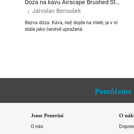
Dóza na kávu Airscape Brushed Steel 500 g
Jaroslav Beroušek
|
Hodnocení produktu je 5 z 5 hvězdiček.
Bezva dóza. Káva, než dojde na mletí, je v ní
stále jako čerstvě upražená.
Pomůžeme 
Z
á
Jsme Penerini
O nák
p
O nás
Doprav
a