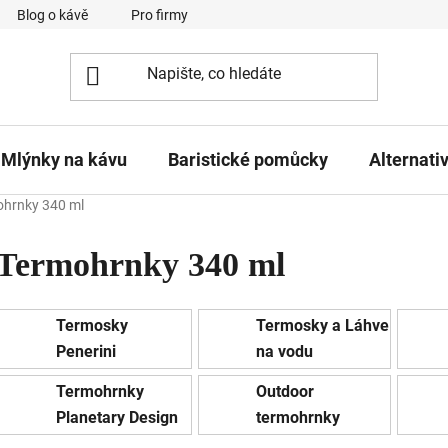
Blog o kávě
Pro firmy
Kavárna Pomlka
Služby
Mlýnky na kávu
Baristické pomůcky
Alternati
hrnky 340 ml
Termohrnky 340 ml
Termosky
Termosky a Láhve
Penerini
na vodu
Termohrnky
Outdoor
Planetary Design
termohrnky