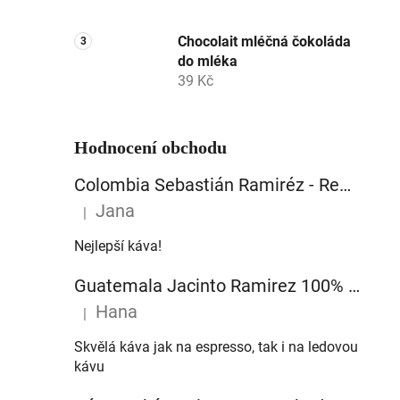
Chocolait mléčná čokoláda
do mléka
39 Kč
Hodnocení obchodu
Colombia Sebastián Ramiréz - Red Fruit - Strawberry 100% arabika zrnková káva
Jana
|
Hodnocení produktu je 5 z 5 hvězdiček.
Nejlepší káva!
Guatemala Jacinto Ramirez 100% arabika zrnková káva
Hana
|
Hodnocení produktu je 5 z 5 hvězdiček.
Skvělá káva jak na espresso, tak i na ledovou
kávu