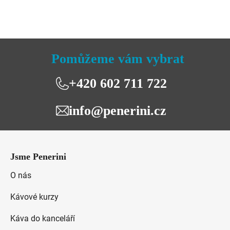
5,0
z
5
hvězdiček.
Pomůžeme vám vybrat
+420 602 711 722
info@penerini.cz
Z
á
Jsme Penerini
p
a
O nás
t
Kávové kurzy
í
Káva do kanceláří