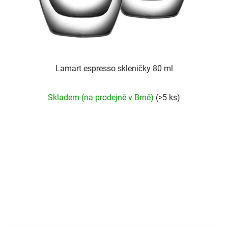
Lamart espresso skleničky 80 ml
Průměrné
Skladem (na prodejně v Brně)
(>5 ks)
hodnocení
produktu
je
5,0
z
5
hvězdiček.