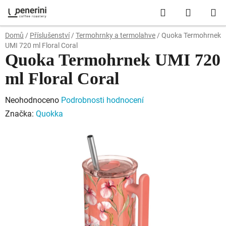
Přejít
Hledat
NÁKUP
na
obsah
KOŠÍK
Domů
/
Příslušenství
/
Termohrnky a termolahve
/
Quoka Termohrnek
UMI 720 ml Floral Coral
Quoka Termohrnek UMI 720
ml Floral Coral
Průměrné
Neohodnoceno
Podrobnosti hodnocení
hodnocení
Značka:
Quokka
produktu
je
0,0
z
5
hvězdiček.