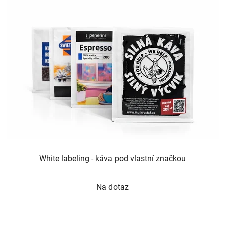
White labeling - káva pod vlastní značkou
Průměrné
Na dotaz
hodnocení
produktu
je