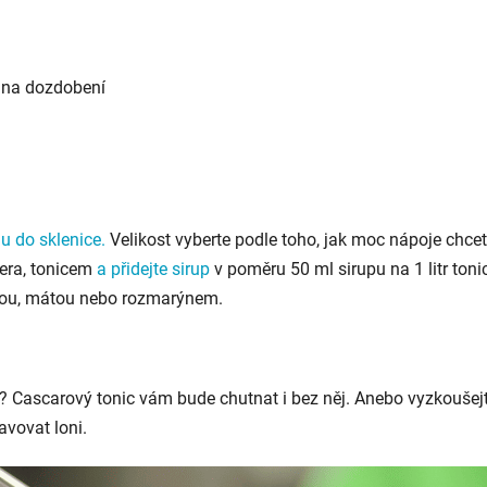
n na dozdobení
du do sklenice.
Velikost vyberte podle toho, jak moc nápoje chcet
ra, tonicem
a přidejte sirup
v poměru 50 ml sirupu na 1 litr toni
u, mátou nebo rozmarýnem.
? Cascarový tonic vám bude chutnat i bez něj. Anebo vyzkoušej
avovat loni.