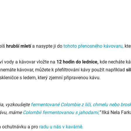
píš
hrubší mletí
a nasypte ji do
tohoto přenosného kávovaru
,
kte
í vody a kávovar vložte na
12 hodin do lednice,
kde necháte ká
emáte kávovar, můžete k přefiltrování kávy použít například
si
 skleničce s ledem, který zjemní připravenou kávu.
a, vyzkoušejte
fermentované Colombie z liči, chmelu nebo bros
 kávu, máme
Colombii fermentovanou s jahodami,
”
říká Nela Fark
na ochutnávku a pro
radu u nás v kavárně.