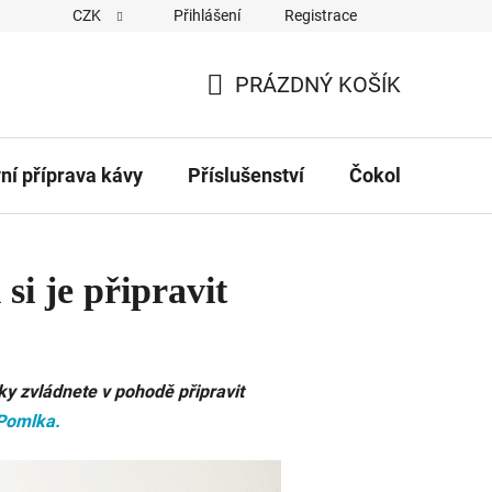
CZK
Přihlášení
Registrace
Obchodní podmínky
Kontakty
Hodnocení obchodu
PRÁZDNÝ KOŠÍK
NÁKUPNÍ
KOŠÍK
vní příprava kávy
Příslušenství
Čokolády
Č
si je připravit
ky zvládnete v pohodě připravit
 Pomlka
.