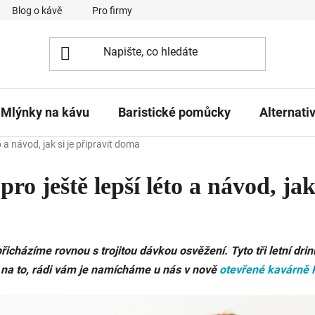
Blog o kávě
Pro firmy
Kavárna Pomlka
Služby
Mlýnky na kávu
Baristické pomůcky
Alternati
o a návod, jak si je připravit doma
ro ještě lepší léto a návod, jak 
icházíme rovnou s trojitou dávkou osvěžení. Tyto tři letní drin
 i na to, rádi vám je namícháme u nás v nově
otevřené kavárně