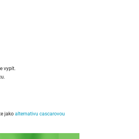
e vypít.
cu.
te jako
alternativu cascarovou