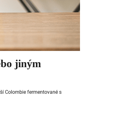
ebo jiným
aší Colombie fermentované s