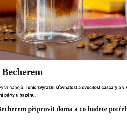
s Becherem
ových nápojů.
Tonic zvýrazní šťavnatost a ovocitost cascary a v
tní párty u bazénu.
 Becherem připravit doma a c
o budete potře