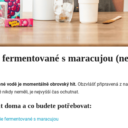
 fermentované s maracujou (n
né vodě je momentálně obrovský hit.
Obzvlášť připravená z n
ě nikdy neměli, je nejvyšší čas ochutnat.
it doma a c
o budete potřebovat:
ie fermentované s maracujou