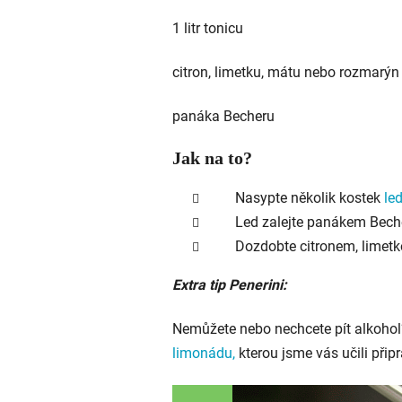
1 litr tonicu
citron, limetku, mátu nebo rozmarý
panáka Becheru
Jak na to?
Nasypte několik kostek
le
Led zalejte panákem Beche
Dozdobte citronem, limetko
Extra tip Penerini:
Nemůžete nebo nechcete pít alkohol
limonádu
,
kterou jsme vás učili připr