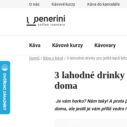
Přejít
O nás
Kávové kurzy
Káva do kanceláře
na
obsah
Káva
Kávové kurzy
Kávovary
Domů
/
Blog o kávě
/
3 lahodné drinky pro ještě lepší lét
3 lahodné drinky p
doma
Je vám horko? Nám taky! A proto př
doma, ale jestli je vám příliš vedro