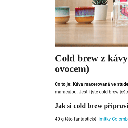
Cold brew z kávy
ovocem)
Co to je:
Káva macerovaná ve stude
maracujou. Jestli jste cold brew ješt
Jak si cold brew připrav
40 g této fantastické
limitky Colomb