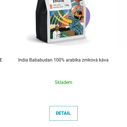
E
India Bababudan 100% arabika zrnková káva
Průměrné
Skladem
hodnocení
produktu
je
5,0
DETAIL
z
5