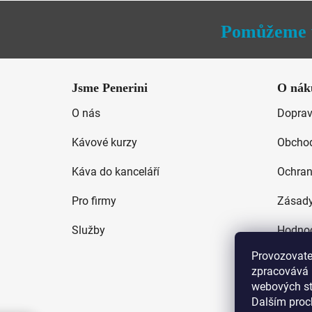
hvězdiček.
Pomůžeme 
Z
á
Jsme Penerini
O nák
p
O nás
Doprav
a
t
Kávové kurzy
Obchod
í
Káva do kanceláří
Ochran
Pro firmy
Zásady
Služby
Hodnoc
Provozovatel
zpracovává 
webových str
Dalším proc