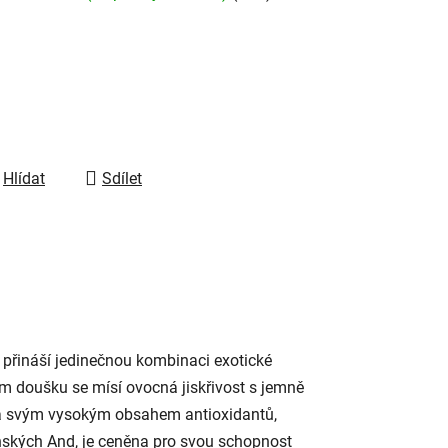
Hlídat
Sdílet
a přináší jedinečnou kombinaci exotické
ém doušku se mísí ovocná jiskřivost s jemně
iká svým vysokým obsahem antioxidantů,
uánských And, je ceněna pro svou schopnost