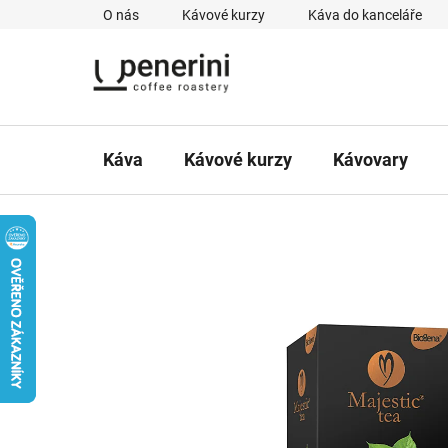
Přejít
O nás
Kávové kurzy
Káva do kanceláře
na
obsah
Káva
Kávové kurzy
Kávovary