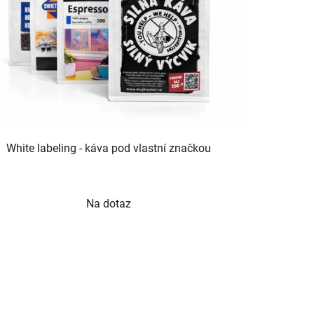
White labeling - káva pod vlastní značkou
Průměrné
Na dotaz
hodnocení
produktu
je
5,0
z
5