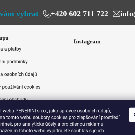
hvězdiček.
vám vybrat
+420 602 711 722
info
upu
Instagram
a a platby
ní podmínky
a osobních údajů
 používání cookies
ení obchodu
 webu PENERINI s.r.o., jako správce osobních údajů,
na tomto webu soubory cookies pro zlepšování prostředí
ánek, pro analytické účely a pro cílenou reklamu.
házením tohoto webu vyjadřujete souhlas s jejich