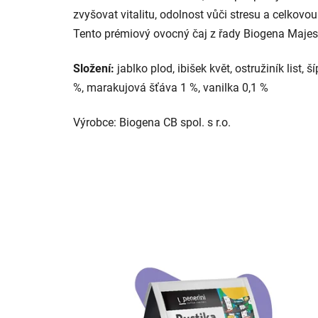
zvyšovat vitalitu, odolnost vůči stresu a celkovo
Tento prémiový ovocný čaj z řady Biogena Majestic
Složení:
jablko plod, ibišek květ, ostružiník list,
%, marakujová šťáva 1 %, vanilka 0,1 %
Výrobce: Biogena CB spol. s r.o.