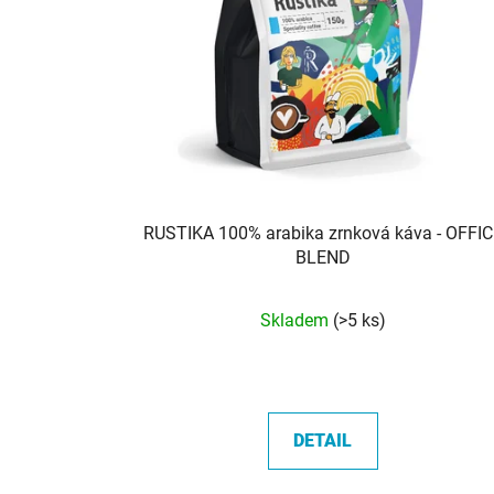
RUSTIKA 100% arabika zrnková káva - OFFIC
BLEND
Průměrné
Skladem
(>5 ks)
hodnocení
produktu
je
5,0
DETAIL
z
5