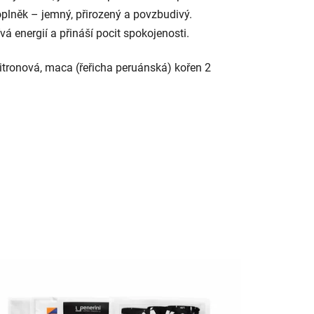
doplněk – jemný, přirozený a povzbudivý.
á energií a přináší pocit spokojenosti.
a citronová, maca (řeřicha peruánská) kořen 2