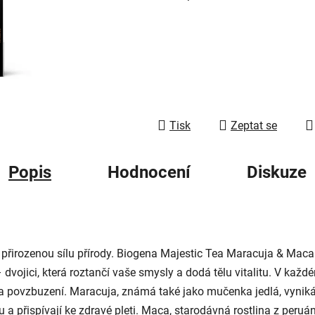
z
5
hvězdiček.
Tisk
Zeptat se
Popis
Hodnocení
Diskuze
 i přirozenou sílu přírody. Biogena Majestic Tea Maracuja & Mac
dvojici, která roztančí vaše smysly a dodá tělu vitalitu. V každ
y a povzbuzení. Maracuja, známá také jako mučenka jedlá, vyn
tu a přispívají ke zdravé pleti. Maca, starodávná rostlina z per