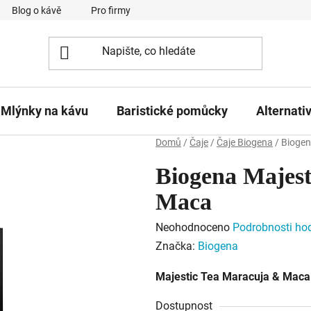
Blog o kávě
Pro firmy
Kavárna Pomlka
Služby
Mlýnky na kávu
Baristické pomůcky
Alternati
Domů
/
Čaje
/
Čaje Biogena
/
Biogen
Biogena Majest
Maca
Průměrné
Neohodnoceno
Podrobnosti ho
hodnocení
Značka:
Biogena
produktu
Majestic Tea Maracuja & Maca
je
0,0
Dostupnost