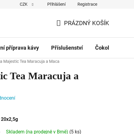
CZK
Přihlášení
Registrace
Obchodní podmínky
Kontakty
Hodnocení obchodu
PRÁZDNÝ KOŠÍK
NÁKUPNÍ
KOŠÍK
vní příprava kávy
Příslušenství
Čokolády
Č
a Majestic Tea Maracuja a Maca
ic Tea Maracuja a
dnocení
 20x2,5g
Skladem (na prodejně v Brně)
(5 ks)