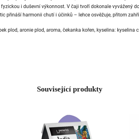
u fyzickou i duševní výkonnost. V čaji tvoří dokonale vyvážený 
 přináší harmonii chutí i účinků – lehce osvěžuje, přitom zahřív
 šípek plod, aronie plod, aroma, čekanka kořen, kyselina: kyselin
Související produkty