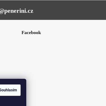
hvězdiček.
@penerini.cz
Facebook
Souhlasím