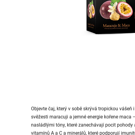
Objevte čaj, který v sobě skrývá tropickou vášeň
svěžesti maracuji a jemné energie kořene maca – 
nasládlými tóny, které zanechávají pocit pohod
vitamínů A a C a minerálů, které podporují imuni