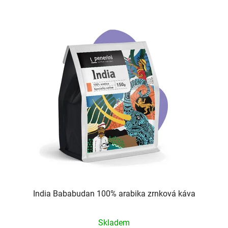
hvězdiček.
India Bababudan 100% arabika zrnková káva
Průměrné
Skladem
hodnocení