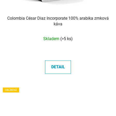
Colombia César Diaz Incorporate 100% arabika zrnková
káva
Průměrné
Skladem
(>5 ks)
hodnocení
produktu
je
5,0
DETAIL
z
5
hvězdiček.
OBLÍBENÁ