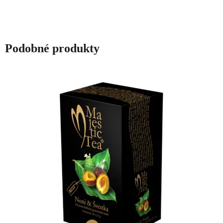
hvězdiček.
Podobné produkty