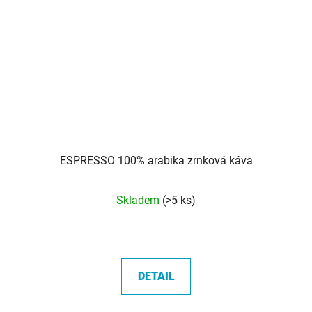
ESPRESSO 100% arabika zrnková káva
Průměrné
Skladem
(>5 ks)
hodnocení
produktu
je
5,0
DETAIL
z
5