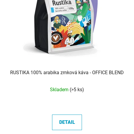
RUSTIKA 100% arabika zrnková káva - OFFICE BLEND
Průměrné
Skladem
(>5 ks)
hodnocení
produktu
je
5,0
DETAIL
z
5