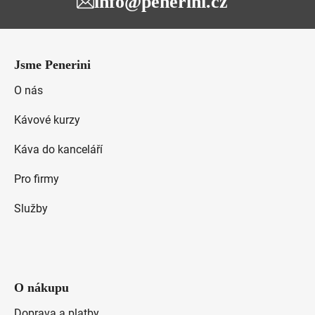
info@penerini.cz
Z
á
Jsme Penerini
p
a
O nás
t
Kávové kurzy
í
Káva do kanceláří
Pro firmy
Služby
O nákupu
Doprava a platby