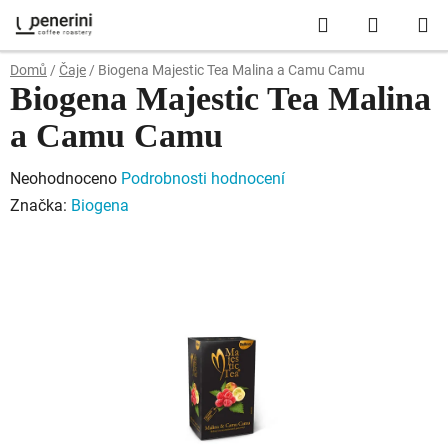
Přejít
Hledat
NÁKUP
na
obsah
KOŠÍK
Domů
/
Čaje
/
Biogena Majestic Tea Malina a Camu Camu
Biogena Majestic Tea Malina
a Camu Camu
Průměrné
Neohodnoceno
Podrobnosti hodnocení
hodnocení
Značka:
Biogena
produktu
je
0,0
z
5
hvězdiček.