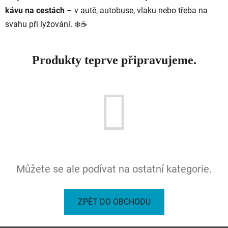
kávu
na
cestách
–
v
autě,
autobuse,
vlaku
nebo
třeba
na
svahu
při
lyžování. ❄️☕
Produkty teprve připravujeme.
Můžete se ale podívat na ostatní kategorie.
ZPĚT DO OBCHODU