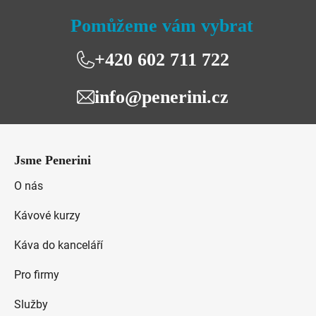
Pomůžeme vám vybrat
+420 602 711 722
info@penerini.cz
Z
á
Jsme Penerini
p
a
O nás
t
Kávové kurzy
í
Káva do kanceláří
Pro firmy
Služby