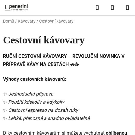
Přejít
Hledat
NÁKUP
na
obsah
KOŠÍK
Domů
/
Kávovary
/
Cestovní kávovary
Cestovní kávovary
RUČNÍ
CESTOVNÍ
KÁVOVARY –
REVOLUČNÍ
NOVINKA
V
PŘÍPRAVĚ
KÁVY
NA
CESTÁCH 🚗☕
Výhody
cestovních
kávovarů
:
✨
Jednoduchá
příprava
✨
Použití
kdekoliv
a
kdykoliv
✨
Cestovní
espresso
na
dosah
ruky
✨
Lehké,
přenosné
a
snadno
ovladatelné
Díky
cestovním
kávovarům
si
můžete
vychutnat
oblíbenou