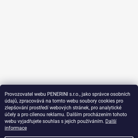
Provozovatel webu PENERINI s.r.o., jako správce osobních
údajů, zpracovává na tomto webu soubory cookies pro
Sledovat na Instagramu
zlepšování prostředí webových stránek, pro analytické
účely a pro cílenou reklamu. Dalším procházením tohoto
webu vyjadřujete souhlas s jejich používáním.
Další
Facebook
informace