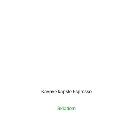
Kávové kapsle Espresso
Průměrné
Skladem
hodnocení
produktu
je