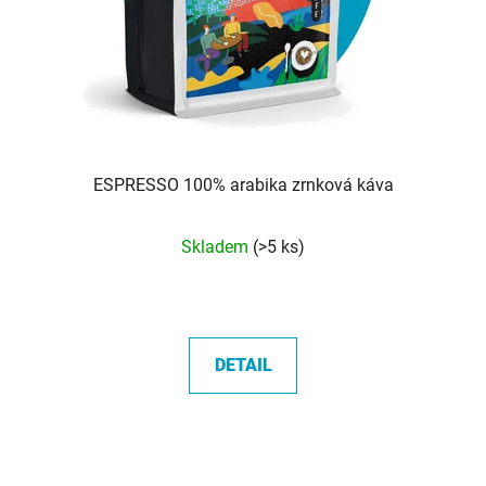
ESPRESSO 100% arabika zrnková káva
Průměrné
Skladem
(>5 ks)
hodnocení
produktu
je
5,0
DETAIL
z
5
hvězdiček.