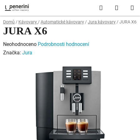
Přejít
Hledat
NÁKUP
na
obsah
KOŠÍK
Domů
/
Kávovary
/
Automatické kávovary
/
Jura kávovary
/
JURA X6
JURA X6
Průměrné
Neohodnoceno
Podrobnosti hodnocení
hodnocení
Značka:
Jura
produktu
je
0,0
z
5
hvězdiček.