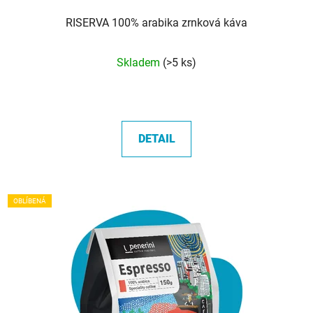
RISERVA 100% arabika zrnková káva
Průměrné
Skladem
(>5 ks)
hodnocení
produktu
je
5,0
DETAIL
z
5
hvězdiček.
OBLÍBENÁ