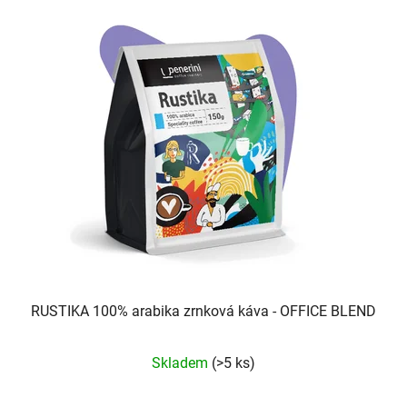
RUSTIKA 100% arabika zrnková káva - OFFICE BLEND
Průměrné
Skladem
(>5 ks)
hodnocení
produktu