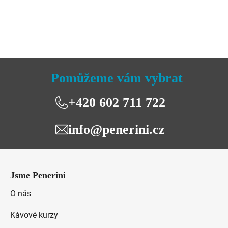
5,0
z
5
hvězdiček.
Pomůžeme vám vybrat
+420 602 711 722
info@penerini.cz
Z
á
Jsme Penerini
p
a
O nás
t
Kávové kurzy
í