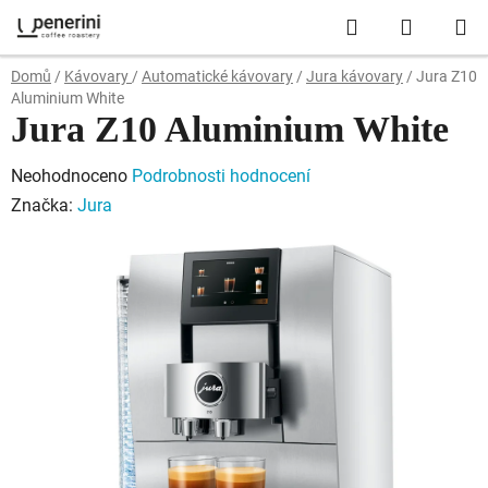
Přejít
Hledat
NÁKUP
na
obsah
KOŠÍK
Domů
/
Kávovary
/
Automatické kávovary
/
Jura kávovary
/
Jura Z10
Aluminium White
Jura Z10 Aluminium White
Průměrné
Neohodnoceno
Podrobnosti hodnocení
hodnocení
Značka:
Jura
produktu
je
0,0
z
5
hvězdiček.