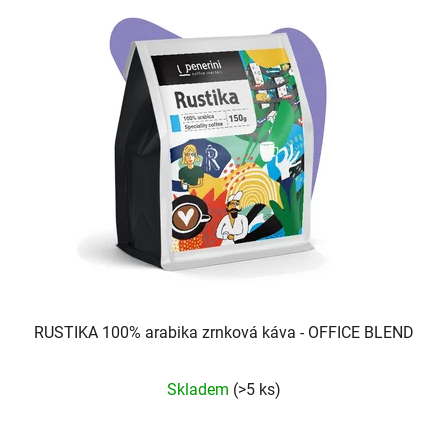
RUSTIKA 100% arabika zrnková káva - OFFICE BLEND
Průměrné
Skladem
(>5 ks)
hodnocení
produktu