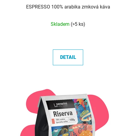
ESPRESSO 100% arabika zrnková káva
Průměrné
Skladem
(>5 ks)
hodnocení
produktu
je
5,0
DETAIL
z
5
hvězdiček.