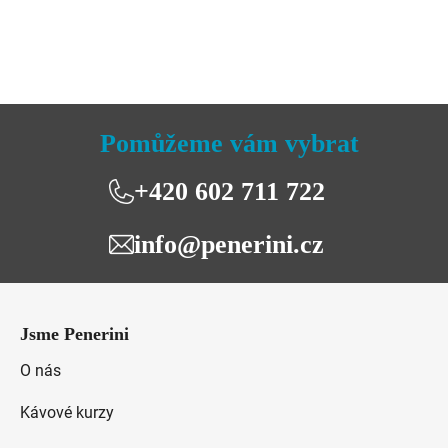
z
5
hvězdiček.
Pomůžeme vám vybrat
+420 602 711 722
info@penerini.cz
Z
á
Jsme Penerini
p
a
O nás
t
Kávové kurzy
í