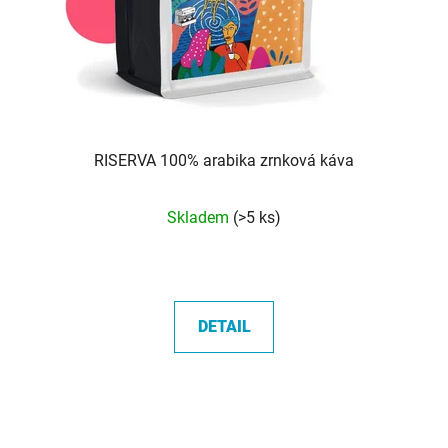
RISERVA 100% arabika zrnková káva
Průměrné
Skladem
(>5 ks)
hodnocení
produktu
je
5,0
DETAIL
z
5
hvězdiček.