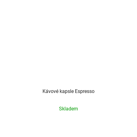
Kávové kapsle Espresso
Průměrné
Skladem
hodnocení
produktu
je
5,0