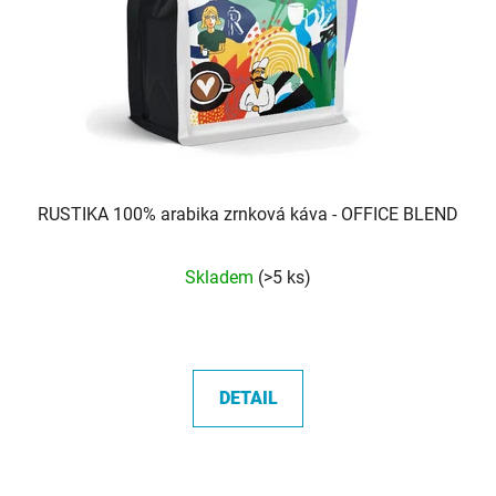
RUSTIKA 100% arabika zrnková káva - OFFICE BLEND
Průměrné
Skladem
(>5 ks)
hodnocení
produktu
je
5,0
DETAIL
z
5
hvězdiček.