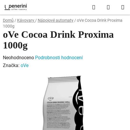
Přejít
Hledat
NÁKUP
na
obsah
KOŠÍK
Domů
/
Kávovary
/
Nápojové automaty
/
oVe Cocoa Drink Proxima
1000g
oVe Cocoa Drink Proxima
1000g
Průměrné
Neohodnoceno
Podrobnosti hodnocení
hodnocení
Značka:
oVe
produktu
je
0,0
z
5
hvězdiček.