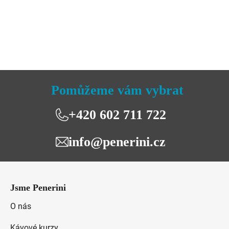
je
5,0
z
5
hvězdiček.
Pomůžeme vám vybrat
+420 602 711 722
info@penerini.cz
Z
á
Jsme Penerini
p
a
O nás
t
Kávové kurzy