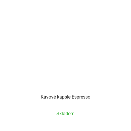
Kávové kapsle Espresso
Průměrné
Skladem
hodnocení
produktu