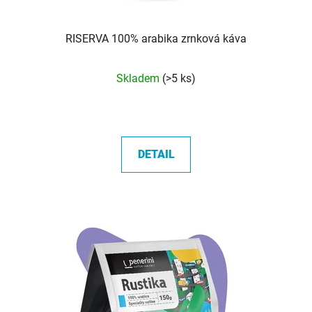
RISERVA 100% arabika zrnková káva
Průměrné
Skladem
(>5 ks)
hodnocení
produktu
je
5,0
DETAIL
z
5
hvězdiček.