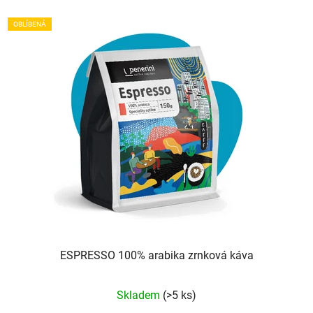
OBLÍBENÁ
ESPRESSO 100% arabika zrnková káva
Průměrné
Skladem
(>5 ks)
hodnocení