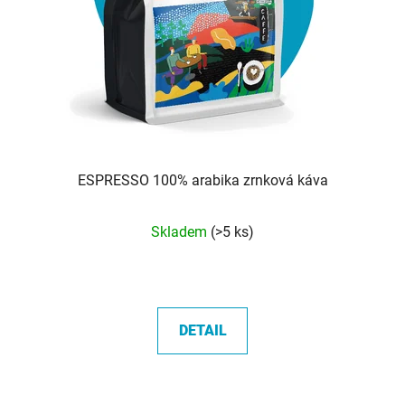
ESPRESSO 100% arabika zrnková káva
Průměrné
Skladem
(>5 ks)
hodnocení
produktu
je
5,0
DETAIL
z
5
hvězdiček.