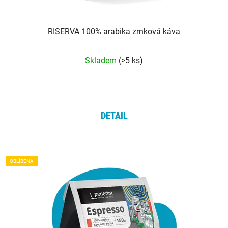
RISERVA 100% arabika zrnková káva
Průměrné
Skladem
(>5 ks)
hodnocení
produktu
je
5,0
DETAIL
z
5
hvězdiček.
OBLÍBENÁ