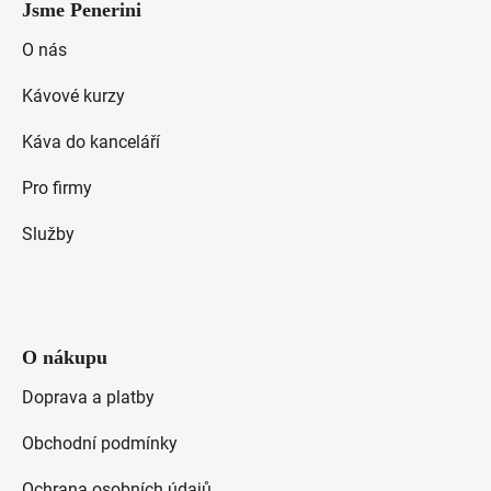
Jsme Penerini
p
a
O nás
t
Kávové kurzy
í
Káva do kanceláří
Pro firmy
Služby
O nákupu
Doprava a platby
Obchodní podmínky
Ochrana osobních údajů