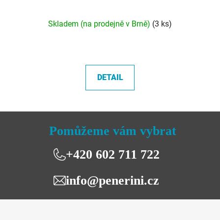
Skladem (na prodejně v Brně)
(3 ks)
DETAIL
Pomůžeme vám vybrat
+420 602 711 722
info@penerini.cz
Z
á