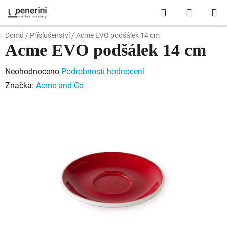
Přejít
Hledat
NÁKUP
na
obsah
KOŠÍK
Domů
/
Příslušenství
/
Acme EVO podšálek 14 cm
Acme EVO podšálek 14 cm
Průměrné
Neohodnoceno
Podrobnosti hodnocení
hodnocení
Značka:
Acme and Co
produktu
je
0,0
z
5
hvězdiček.