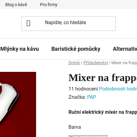
Blog o kávě
Pro firmy
Kavárna Pomlka
Služby
Mlýnky na kávu
Baristické pomůcky
Alternati
Domů
/
Příslušenství
/
Mixer na fra
Mixer na frap
Průměrné
11 hodnocení
Podrobnosti hod
hodnocení
Značka:
PAP
produktu
Ruční elektrický mixér na frap
je
5,0
Barva
z