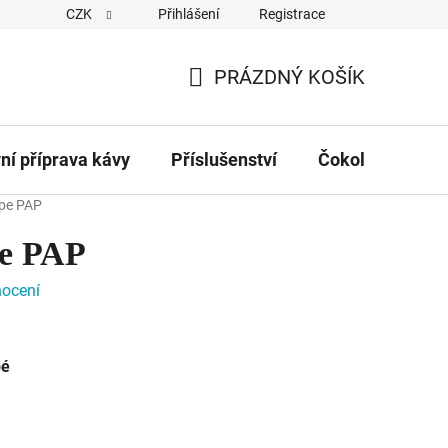
CZK
Přihlášení
Registrace
Obchodní podmínky
Kontakty
Hodnocení obchodu
PRÁZDNÝ KOŠÍK
NÁKUPNÍ
KOŠÍK
vní příprava kávy
Příslušenství
Čokolády
Č
ppe PAP
pe PAP
nocení
pé