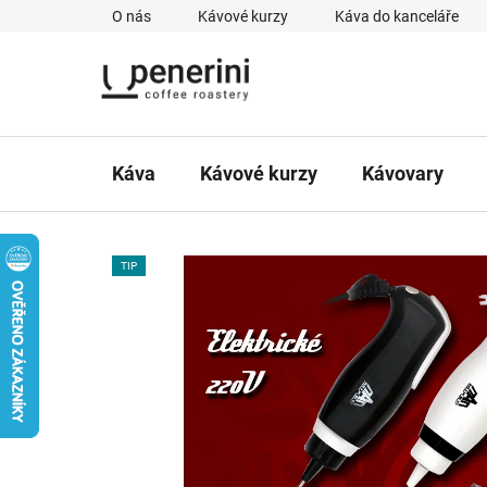
Přejít
O nás
Kávové kurzy
Káva do kanceláře
na
obsah
Káva
Kávové kurzy
Kávovary
TIP