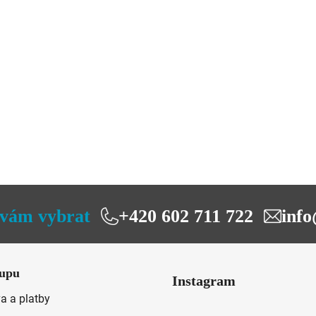
vám vybrat
+420 602 711 722
info
upu
Instagram
a a platby