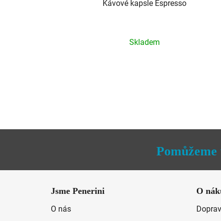
Kávové kapsle Espresso
Průměrné
Skladem
hodnocení
produktu
je
5,0
z
5
hvězdiček.
Pomůžeme 
Z
á
Jsme Penerini
O nák
p
O nás
Doprav
a