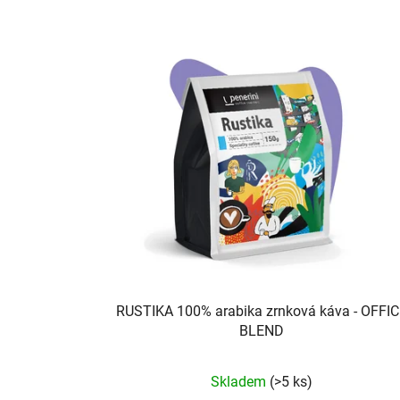
RUSTIKA 100% arabika zrnková káva - OFFIC
BLEND
Průměrné
Skladem
(>5 ks)
hodnocení