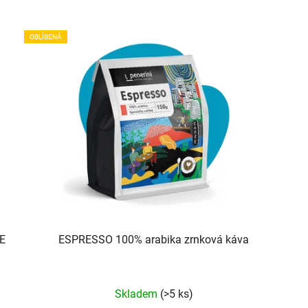
OBLÍBENÁ
E
ESPRESSO 100% arabika zrnková káva
Průměrné
Skladem
(>5 ks)
hodnocení