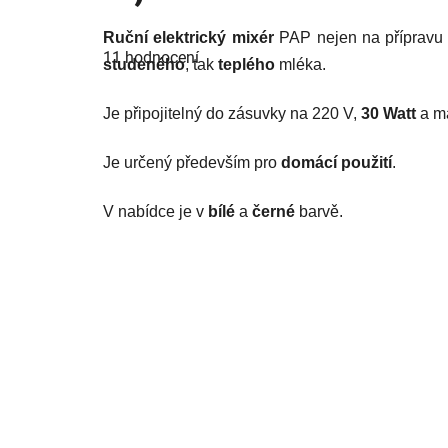
Průměrné
Ruční elektrický mixér
PAP nejen na přípravu f
hodnocení
11 hodnocení
produktu
studeného
, tak
teplého
mléka.
je
5,0
z
Je připojitelný do zásuvky na 220 V,
30 Watt
a má
5
hvězdiček.
Je určený především pro
domácí použití
.
V nabídce je v
bílé
a
černé
barvě.