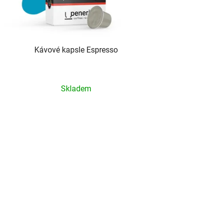
Kávové kapsle Espresso
Průměrné
Skladem
hodnocení
produktu
je
5,0
z
5
hvězdiček.