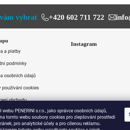
vám vybrat
+420 602 711 722
info
upu
Instagram
a a platby
ní podmínky
a osobních údajů
 používání cookies
ení obchodu
 webu PENERINI s.r.o., jako správce osobních údajů,
na tomto webu soubory cookies pro zlepšování prostředí
ánek, pro analytické účely a pro cílenou reklamu.
házením tohoto webu vyjadřujete souhlas s jejich