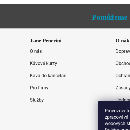
5
hvězdiček.
Pomůžeme 
Z
á
Jsme Penerini
O nák
p
O nás
Doprav
a
t
Kávové kurzy
Obchod
í
Káva do kanceláří
Ochran
Pro firmy
Zásady
Služby
Hodnoc
Provozovatel
zpracovává 
webových str
Dalším proc