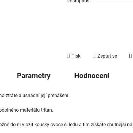
Dostupnost
z
5
hvězdiček.
Tisk
Zeptat se
Parametry
Hodnocení
o ztrátě a usnadní její přenášení.
dolného materiálu tritan.
ožné do ni vložit kousky ovoce či ledu a tím získáte chutnější ná