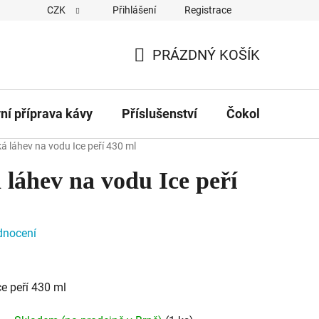
CZK
Přihlášení
Registrace
Obchodní podmínky
Kontakty
Hodnocení obchodu
PRÁZDNÝ KOŠÍK
NÁKUPNÍ
KOŠÍK
vní příprava kávy
Příslušenství
Čokolády
Č
 láhev na vodu Ice peří 430 ml
láhev na vodu Ice peří
dnocení
e peří 430 ml