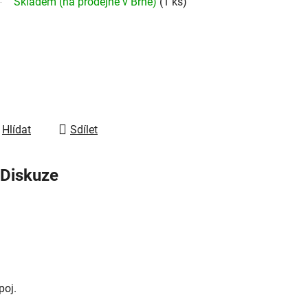
Skladem (na prodejně v Brně)
(1 ks)
Hlídat
Sdílet
Diskuze
poj.