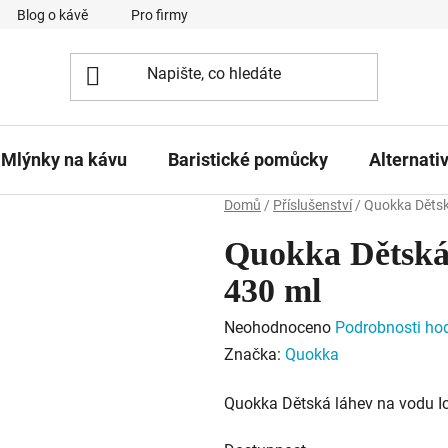
Blog o kávě
Pro firmy
Kavárna Pomlka
Služby
Mlýnky na kávu
Baristické pomůcky
Alternati
Domů
/
Příslušenství
/
Quokka Dětská
Quokka Dětská 
430 ml
Průměrné
Neohodnoceno
Podrobnosti ho
hodnocení
Značka:
Quokka
produktu
Quokka Dětská láhev na vodu Ic
je
0,0