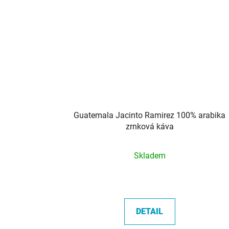
Guatemala Jacinto Ramirez 100% arabika
zrnková káva
Průměrné
Skladem
hodnocení
produktu
je
5,0
DETAIL
z