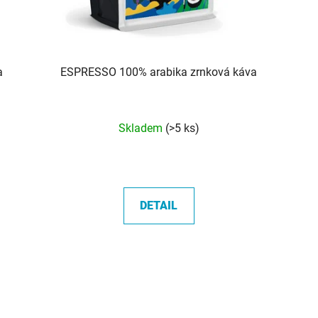
a
ESPRESSO 100% arabika zrnková káva
Průměrné
Skladem
(>5 ks)
hodnocení
produktu
je
5,0
DETAIL
z
5
hvězdiček.