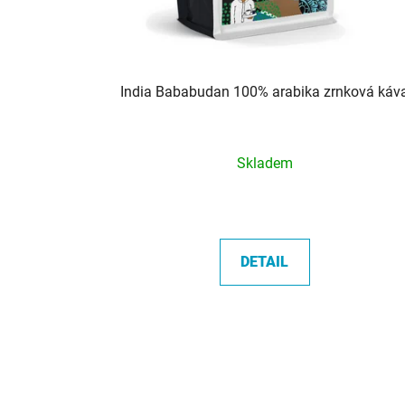
India Bababudan 100% arabika zrnková káv
Průměrné
Skladem
hodnocení
produktu
je
5,0
DETAIL
z
5
hvězdiček.