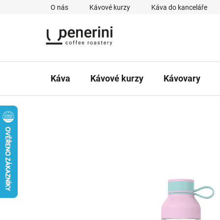
Přejít
O nás
Kávové kurzy
Káva do kanceláře
na
obsah
Káva
Kávové kurzy
Kávovary