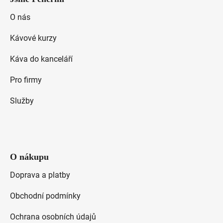
p
a
O nás
t
Kávové kurzy
í
Káva do kanceláří
Pro firmy
Služby
O nákupu
Doprava a platby
Obchodní podmínky
Ochrana osobních údajů