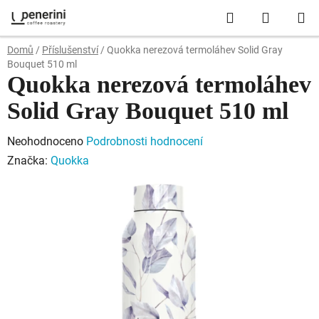
Přejít
Hledat
NÁKUP
na
obsah
KOŠÍK
Domů
/
Příslušenství
/
Quokka nerezová termoláhev Solid Gray
Bouquet 510 ml
Quokka nerezová termoláhev
Solid Gray Bouquet 510 ml
Průměrné
Neohodnoceno
Podrobnosti hodnocení
hodnocení
Značka:
Quokka
produktu
je
0,0
z
5
hvězdiček.