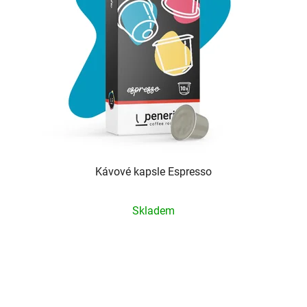
Kávové kapsle Espresso
Průměrné
Skladem
hodnocení
produktu
je
5,0
z