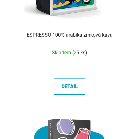
ESPRESSO 100% arabika zrnková káva
Průměrné
Skladem
(>5 ks)
hodnocení
produktu
je
5,0
DETAIL
z
5
hvězdiček.