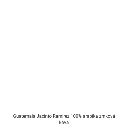
5
hvězdiček.
Guatemala Jacinto Ramirez 100% arabika zrnková
káva