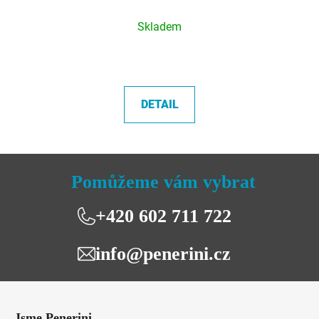
Průměrné
Skladem
hodnocení
produktu
je
5,0
DETAIL
z
5
hvězdiček.
Pomůžeme vám vybrat
+420 602 711 722
info@penerini.cz
Z
á
Jsme Penerini