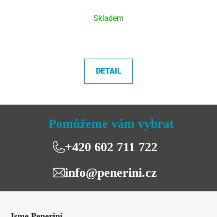
Průměrné
Skladem
hodnocení
produktu
je
5,0
DETAIL
z
5
hvězdiček.
Pomůžeme vám vybrat
+420 602 711 722
info@penerini.cz
Z
á
Jsme Penerini