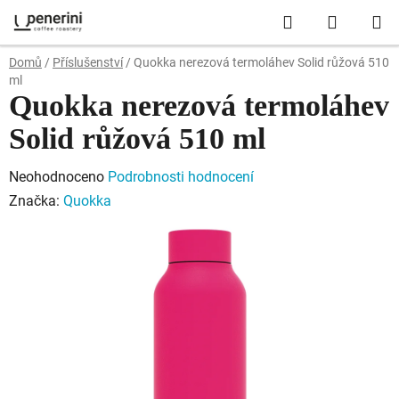
Přejít
Hledat
NÁKUP
na
obsah
KOŠÍK
Domů
/
Příslušenství
/
Quokka nerezová termoláhev Solid růžová 510
ml
Quokka nerezová termoláhev
Solid růžová 510 ml
Průměrné
Neohodnoceno
Podrobnosti hodnocení
hodnocení
Značka:
Quokka
produktu
je
0,0
z
5
hvězdiček.