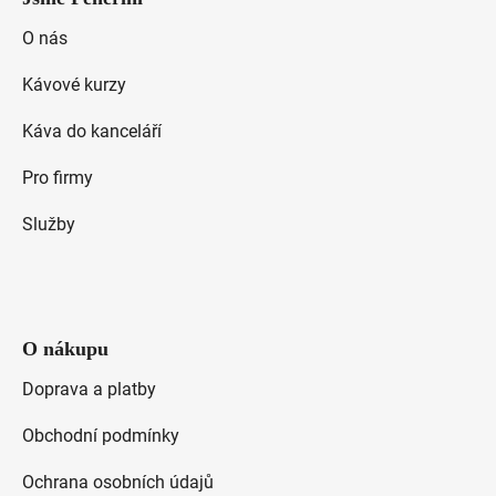
p
a
O nás
t
Kávové kurzy
í
Káva do kanceláří
Pro firmy
Služby
O nákupu
Doprava a platby
Obchodní podmínky
Ochrana osobních údajů