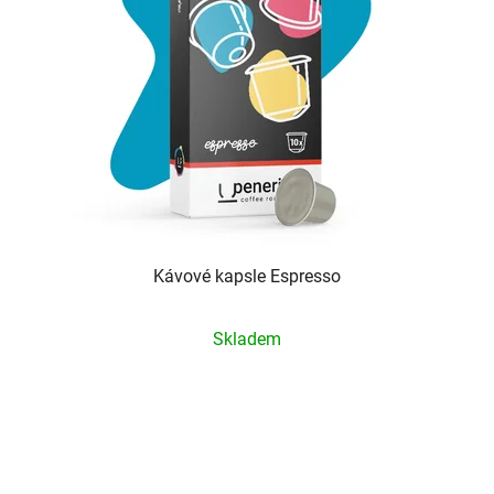
Kávové kapsle Espresso
Průměrné
Skladem
hodnocení
produktu
je
5,0
z