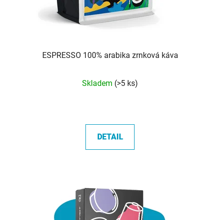
ESPRESSO 100% arabika zrnková káva
Průměrné
Skladem
(>5 ks)
hodnocení
produktu
je
5,0
DETAIL
z
5
hvězdiček.