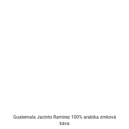
5
hvězdiček.
Guatemala Jacinto Ramirez 100% arabika zrnková
káva