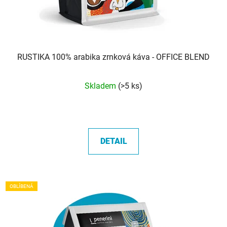
RUSTIKA 100% arabika zrnková káva - OFFICE BLEND
Průměrné
Skladem
(>5 ks)
hodnocení
produktu
je
5,0
DETAIL
z
5
hvězdiček.
OBLÍBENÁ