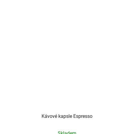
5
hvězdiček.
Kávové kapsle Espresso
Průměrné
Skladem