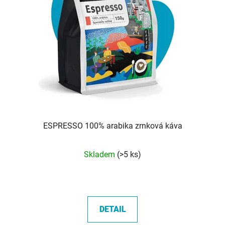
ESPRESSO 100% arabika zrnková káva
Průměrné
Skladem
(>5 ks)
hodnocení
produktu
je
5,0
DETAIL
z