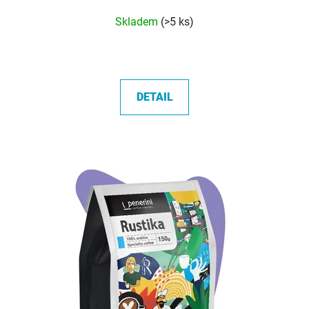
Průměrné
Skladem
(>5 ks)
hodnocení
produktu
je
5,0
DETAIL
z
5
hvězdiček.