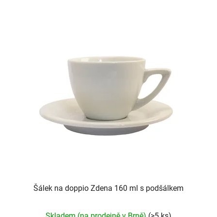
hvězdiček.
Šálek na doppio Zdena 160 ml s podšálkem
Průměrné
Skladem (na prodejně v Brně)
(>5 ks)