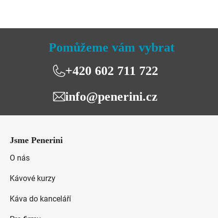
Pomůžeme vám vybrat
+420 602 711 722
info@penerini.cz
Z
á
Jsme Penerini
p
a
O nás
t
Kávové kurzy
í
Káva do kanceláří