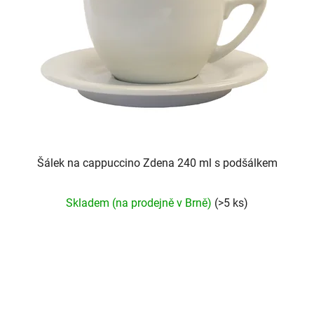
Šálek na cappuccino Zdena 240 ml s podšálkem
Průměrné
Skladem (na prodejně v Brně)
(>5 ks)
hodnocení
produktu
je
5,0
z
5