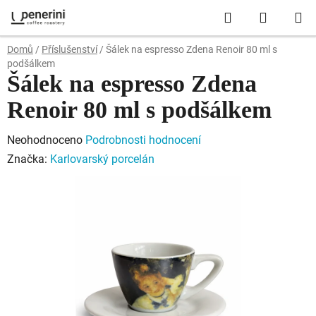
Přejít
Hledat
NÁKUP
na
obsah
KOŠÍK
Domů
/
Příslušenství
/
Šálek na espresso Zdena Renoir 80 ml s
podšálkem
Šálek na espresso Zdena
Renoir 80 ml s podšálkem
Průměrné
Neohodnoceno
Podrobnosti hodnocení
hodnocení
Značka:
Karlovarský porcelán
produktu
je
0,0
z
5
hvězdiček.