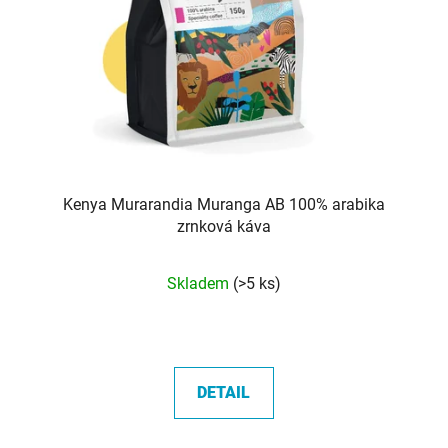
Kenya Murarandia Muranga AB 100% arabika
zrnková káva
Průměrné
Skladem
(>5 ks)
hodnocení
produktu
je
5,0
DETAIL
z
5