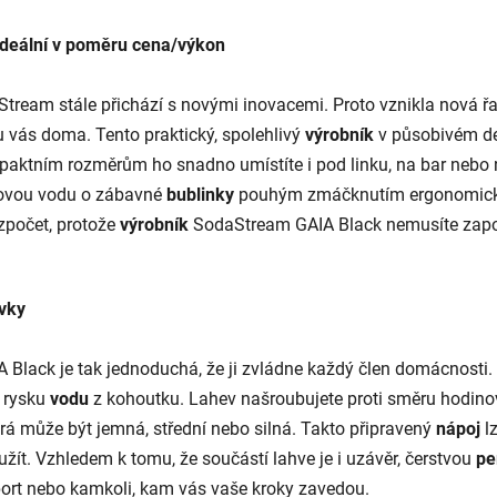
ideální v poměru cena/výkon
aStream stále přichází s novými inovacemi. Proto vznikla nová
 vás doma. Tento praktický, spolehlivý
výrobník
v působivém des
aktním rozměrům ho snadno umístíte i pod linku, na bar nebo na
kovou vodu o zábavné
bublinky
pouhým zmáčknutím ergonomickéh
počet, protože
výrobník
SodaStream GAIA Black nemusíte zapojo
ovky
lack je tak jednoduchá, že ji zvládne každý člen domácnosti. 
 rysku
vodu
z kohoutku. Lahev našroubujete proti směru hodinov
terá může být jemná, střední nebo silná. Takto připravený
nápoj
lz
ít. Vzhledem k tomu, že součástí lahve je i uzávěr, čerstvou
pe
sport nebo kamkoli, kam vás vaše kroky zavedou.