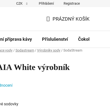
CZK
Přihlášení
Registrace
Obchodní podmínky
Kontakty
Hodnocení obchodu
PRÁZDNÝ KOŠÍK
NÁKUPNÍ
KOŠÍK
vní příprava kávy
Příslušenství
Čokolády
Č
race vody
/
Sodastream
/
Výrobníky sody
/
SodaStream
IA White výrobník
dnocení
ivé sodovky