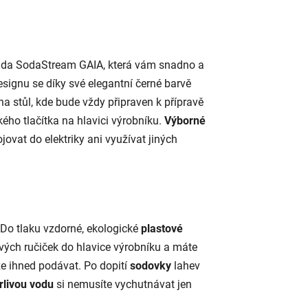
 řada SodaStream GAIA, která vám snadno a
ignu se díky své elegantní černé barvě
 stůl, kde bude vždy připraven k přípravě
o tlačítka na hlavici výrobníku.
Výborné
vat do elektriky ani využívat jiných
Do tlaku vzdorné, ekologické
plastové
ých ručiček do hlavice výrobníku a máte
e ihned podávat. Po dopití
sodovky
lahev
rlivou vodu
si nemusíte vychutnávat jen