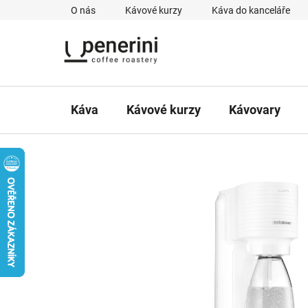
Přejít
O nás
Kávové kurzy
Káva do kanceláře
na
obsah
Káva
Kávové kurzy
Kávovary