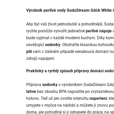
Výrobník perlivé vody SodaStream GAIA White 
Aby byl váš život jednodušší a pohodlnější, Sod
rychle pomůže vytvořit jedinečné
perlivé nápoje
u
bude vyjímat v každé moderní kuchyni. Díky komp
osvěžující
sodovky
. Obohaťte klasickou kohout
pití
vám v žádném případě nenabourá domácí roz
zdrojů napájení.
Praktický a rychlý způsob přípravy domácí sod
Příprava
sodovky
s výrobníkem SodaStream GAIA B
lahve
bez obsahu BPA napustíte po zvýrazněnou
hotovo. Teď už jen zvolíte intenzitu
naperlení
, k
umyjete v myčce na nádobí a můžete ji znovu použ
doma, ale pohodlně si ji odnesete do práce, na 