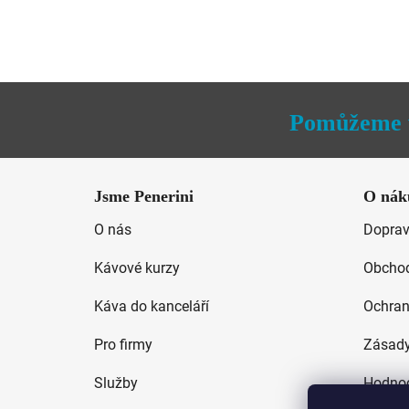
je
5,0
z
5
Pomůžeme 
hvězdiček.
Z
á
Jsme Penerini
O nák
p
O nás
Doprav
a
t
Kávové kurzy
Obchod
í
Káva do kanceláří
Ochran
Pro firmy
Zásady
Služby
Hodnoc