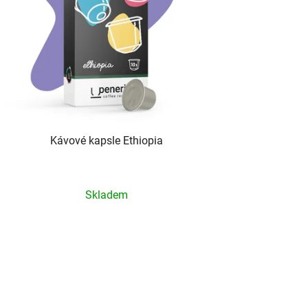
Kávové kapsle Ethiopia
Průměrné
Skladem
hodnocení
produktu
je
5,0
z
5