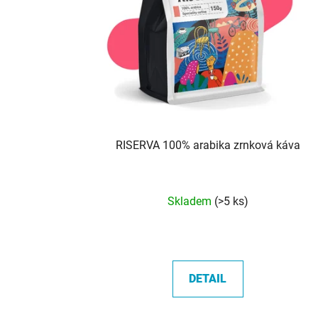
RISERVA 100% arabika zrnková káva
Průměrné
Skladem
(>5 ks)
hodnocení
produktu
je
5,0
DETAIL
z
5