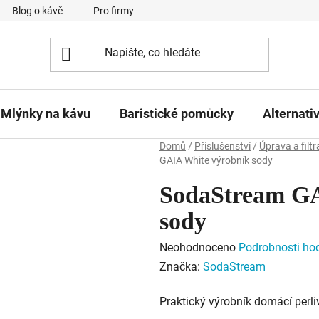
Blog o kávě
Pro firmy
Kavárna Pomlka
Služby
Mlýnky na kávu
Baristické pomůcky
Alternati
Domů
/
Příslušenství
/
Úprava a filt
GAIA White výrobník sody
SodaStream GA
sody
Průměrné
Neohodnoceno
Podrobnosti ho
hodnocení
Značka:
SodaStream
produktu
Praktický výrobník domácí perl
je