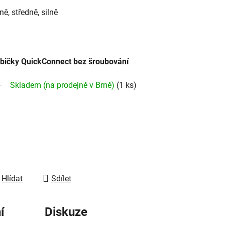
ně, středně, silně
bičky QuickConnect bez šroubování
Skladem (na prodejně v Brně)
(1 ks)
Hlídat
Sdílet
í
Diskuze