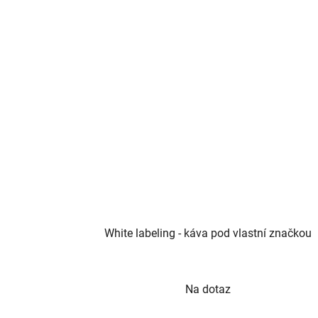
hvězdiček.
White labeling - káva pod vlastní značkou
Průměrné
Na dotaz
hodnocení
produktu