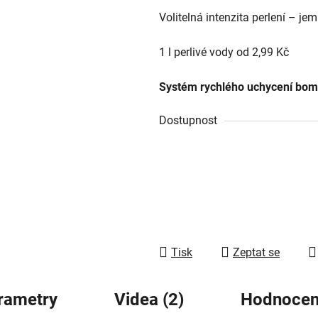
0,0
Volitelná intenzita perlení – jem
z
5
1 l perlivé vody od 2,99 Kč
hvězdiček.
Systém rychlého uchycení bom
Dostupnost
Tisk
Zeptat se
rametry
Videa (2)
Hodnocen