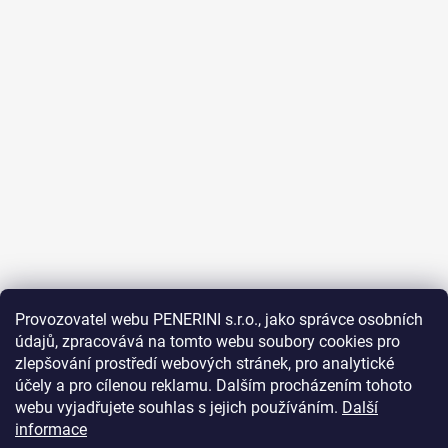
Provozovatel webu PENERINI s.r.o., jako správce osobních
údajů, zpracovává na tomto webu soubory cookies pro
Sledovat na Instagramu
zlepšování prostředí webových stránek, pro analytické
účely a pro cílenou reklamu. Dalším procházením tohoto
Facebook
webu vyjadřujete souhlas s jejich používáním.
Další
informace