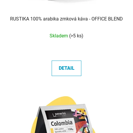
RUSTIKA 100% arabika zrnková káva - OFFICE BLEND
Průměrné
Skladem
(>5 ks)
hodnocení
produktu
je
5,0
DETAIL
z
5
hvězdiček.