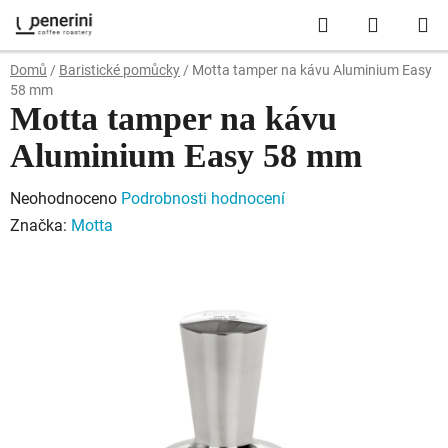
Přejít
Hledat
NÁKUP
na
obsah
KOŠÍK
Domů
/
Baristické pomůcky
/
Motta tamper na kávu Aluminium Easy
58 mm
Motta tamper na kávu
Aluminium Easy 58 mm
Průměrné
Neohodnoceno
Podrobnosti hodnocení
hodnocení
Značka:
Motta
produktu
je
0,0
z
5
hvězdiček.