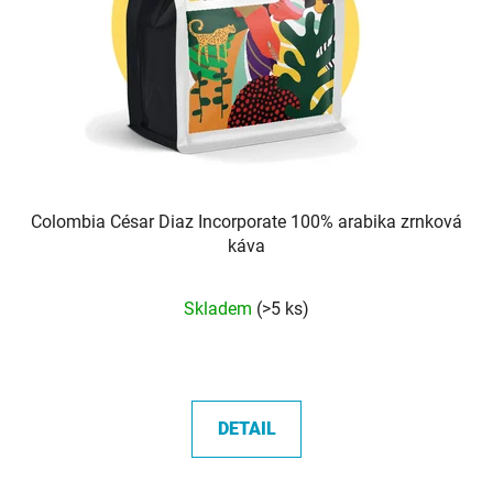
Colombia César Diaz Incorporate 100% arabika zrnková
káva
Průměrné
Skladem
(>5 ks)
hodnocení
produktu
je
5,0
DETAIL
z
5