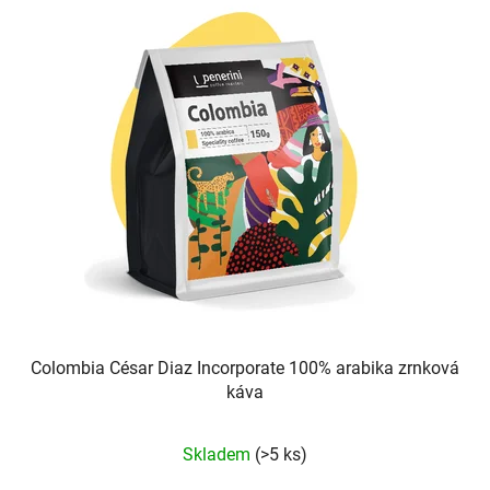
Colombia César Diaz Incorporate 100% arabika zrnková
káva
Průměrné
Skladem
(>5 ks)
hodnocení