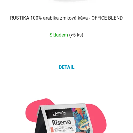
RUSTIKA 100% arabika zrnková káva - OFFICE BLEND
Průměrné
Skladem
(>5 ks)
hodnocení
produktu
je
5,0
DETAIL
z
5
hvězdiček.