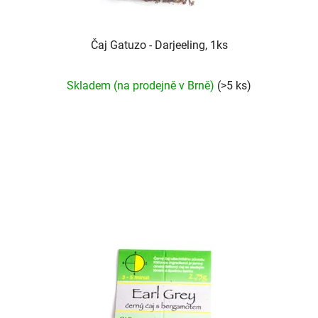
Čaj Gatuzo - Darjeeling, 1ks
Průměrné
Skladem (na prodejně v Brně)
(>5 ks)
hodnocení
produktu
je
5,0
z
5
hvězdiček.