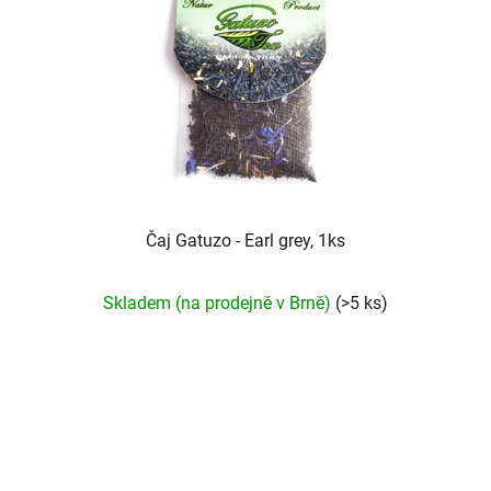
Čaj Gatuzo - Earl grey, 1ks
Průměrné
Skladem (na prodejně v Brně)
(>5 ks)
hodnocení
produktu
je
5,0
z
5