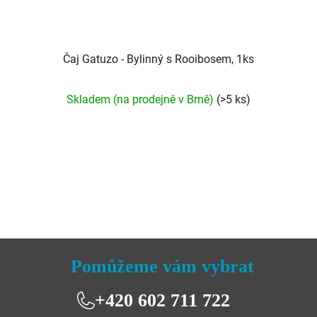
Čaj Gatuzo - Bylinný s Rooibosem, 1ks
Průměrné
Skladem (na prodejně v Brně)
(>5 ks)
hodnocení
produktu
je
5,0
z
5
hvězdiček.
Pomůžeme vám vybrat
+420 602 711 722