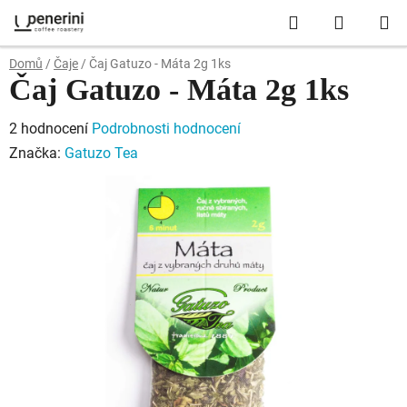
Přejít
Hledat
NÁKUP
na
obsah
KOŠÍK
Domů
/
Čaje
/
Čaj Gatuzo - Máta 2g 1ks
Čaj Gatuzo - Máta 2g 1ks
Průměrné
2 hodnocení
Podrobnosti hodnocení
hodnocení
Značka:
Gatuzo Tea
produktu
je
5,0
z
5
hvězdiček.