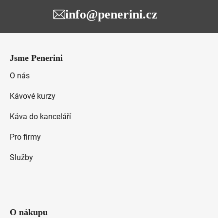
info@penerini.cz
Z
á
Jsme Penerini
p
a
O nás
t
Kávové kurzy
í
Káva do kanceláří
Pro firmy
Služby
O nákupu