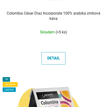
Colombia César Diaz Incorporate 100% arabika zrnková
káva
Průměrné
Skladem
(>5 ks)
hodnocení
produktu
je
5,0
DETAIL
z
5
hvězdiček.
TIP
OBLÍBENÁ
LIMITKA