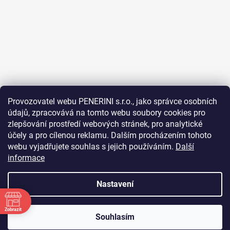
Provozovatel webu PENERINI s.r.o., jako správce osobních
údajů, zpracovává na tomto webu soubory cookies pro
Sledovat na Instagramu
zlepšování prostředí webových stránek, pro analytické
účely a pro cílenou reklamu. Dalším procházením tohoto
Facebook
webu vyjadřujete souhlas s jejich používáním.
Další
informace
Nastavení
Vytvořil Shoptet
Zobrazit
Souhlasím
Copyright 2026
Penerini coffee
. Všechna práva