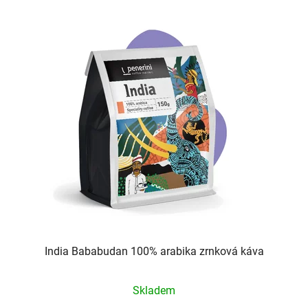
India Bababudan 100% arabika zrnková káva
Průměrné
Skladem
hodnocení