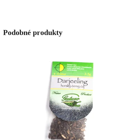
hvězdiček.
Podobné produkty