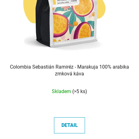
Colombia Sebastián Ramiréz - Marakuja 100% arabika
zrnková káva
Průměrné
Skladem
(>5 ks)
hodnocení
produktu
je
5,0
DETAIL
z
5