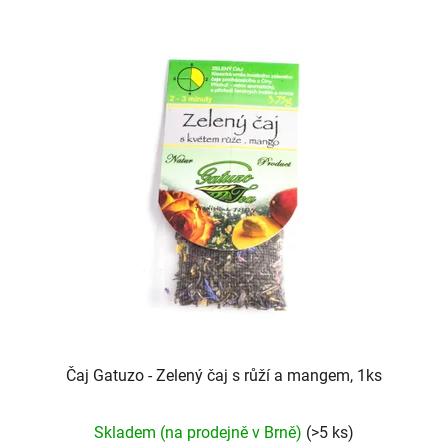
hvězdiček.
Čaj Gatuzo - Zelený čaj s růží a mangem, 1ks
Průměrné
Skladem (na prodejně v Brně)
(>5 ks)
hodnocení