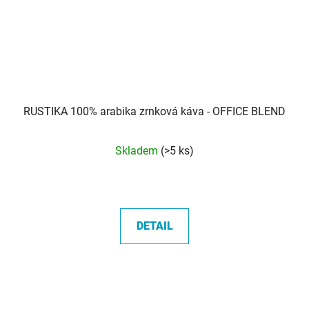
RUSTIKA 100% arabika zrnková káva - OFFICE BLEND
Průměrné
Skladem
(>5 ks)
hodnocení
produktu
je
5,0
DETAIL
z
5
hvězdiček.