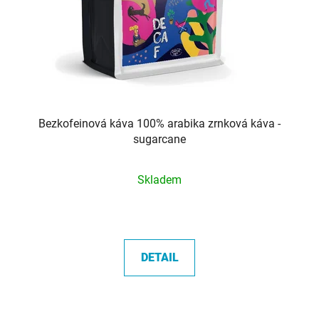
o
d
u
k
t
ů
Bezkofeinová káva 100% arabika zrnková káva -
sugarcane
Průměrné
Skladem
hodnocení
produktu
je
5,0
DETAIL
z
5
hvězdiček.