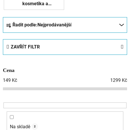
kosmetika a
další
Ř
Řadit podle:
Nejprodávanější
a
z
e
ZAVŘÍT FILTR
n
í
p
Cena
r
o
149
Kč
1299
Kč
d
u
k
t
ů
Na skladě
2