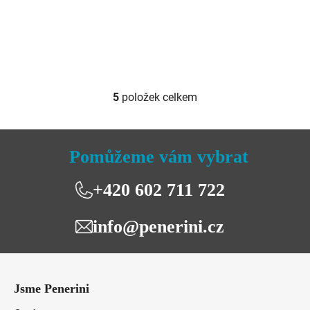
z
5
hvězdiček.
5
položek celkem
O
v
l
á
Pomůžeme vám vybrat
d
a
+420 602 711 722
c
í
info@penerini.cz
p
r
v
Z
k
á
y
Jsme Penerini
p
v