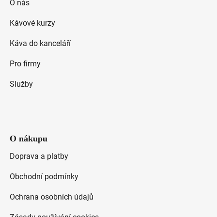
a
O nás
ý
t
p
Kávové kurzy
i
í
s
Káva do kanceláří
u
Pro firmy
Služby
O nákupu
Doprava a platby
Obchodní podmínky
Ochrana osobních údajů