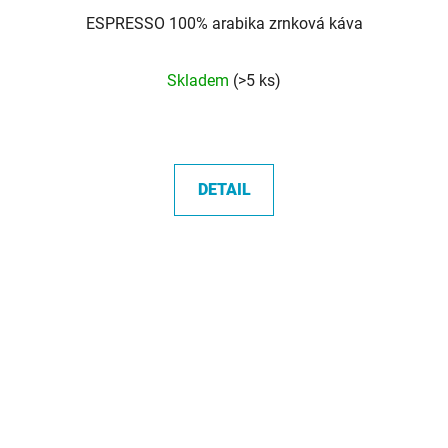
ESPRESSO 100% arabika zrnková káva
Průměrné
Skladem
(>5 ks)
hodnocení
produktu
je
5,0
DETAIL
z
5
hvězdiček.