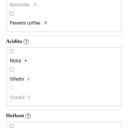
Naturinka
0
Penerini coffee
5
Acidita
?
Nízká
4
Střední
1
Vysoká
0
Hořkost
?