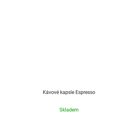
Kávové kapsle Espresso
Průměrné
Skladem
hodnocení
produktu
je
5,0