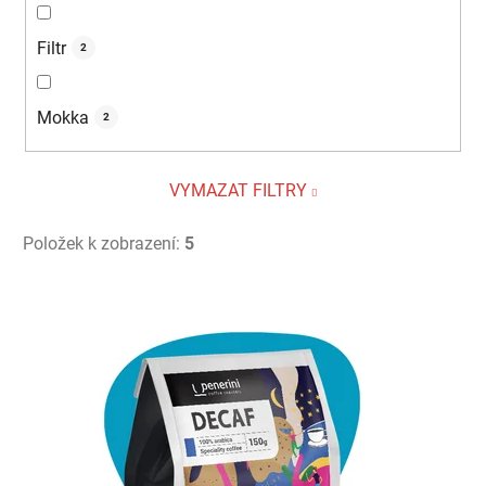
Filtr
2
Mokka
2
VYMAZAT FILTRY
Položek k zobrazení:
5
V
ý
p
i
s
p
r