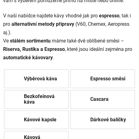
vám
s
výběrem
pomůžeme
přímo
na
místě
nebo
online.
V
naší
nabídce
najdete
kávy
vhodné
jak
pro
espresso
,
tak
i
pro
alternativní
metody
přípravy
(
V60,
Chemex,
Aeropress
aj.).
Ve
stálém
sortimentu
máme
také
dvě
oblíbené
směsi –
Riserva, Rustika a Espresso
,
které
jsou
ideální
zejména
pro
automatické
kávovary
.
Výběrová káva
Espresso směsi
Bezkofeinová
Cascara
káva
Kávové kapsle
Dárkové balíčky
Kávová