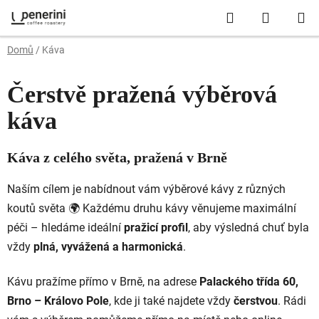
Přejít
Hledat
NÁKUP
na
obsah
KOŠÍK
Domů
/
Káva
Čerstvě pražená výběrová
káva
Káva
z
celého
světa,
pražená
v
Brně
Naším
cílem
je
nabídnout
vám
výběrové
kávy
z
různých
koutů
světa 🌍
Každému
druhu
kávy
věnujeme
maximální
péči –
hledáme
ideální
pražicí
profil
,
aby
výsledná
chuť
byla
vždy
plná,
vyvážená
a
harmonická
.
Kávu
pražíme
přímo
v
Brně,
na
adrese
Palackého
třída
60,
Brno –
Královo
Pole
,
kde
ji
také
najdete
vždy
čerstvou
.
Rádi