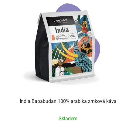
India Bababudan 100% arabika zrnková káva
Průměrné
Skladem
hodnocení
produktu