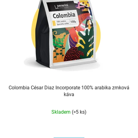
Colombia César Diaz Incorporate 100% arabika zrnková
káva
Průměrné
Skladem
(>5 ks)
hodnocení
produktu
je