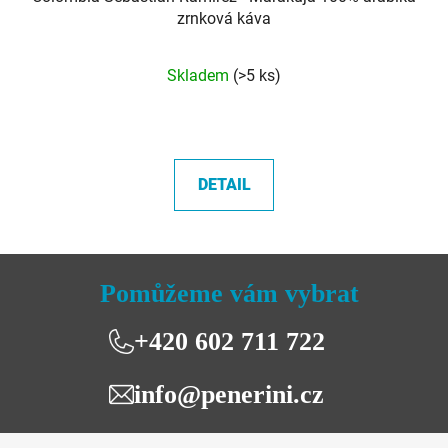
zrnková káva
Průměrné
Skladem
(>5 ks)
hodnocení
produktu
je
5,0
DETAIL
z
5
hvězdiček.
Pomůžeme vám vybrat
+420 602 711 722
info@penerini.cz
Z