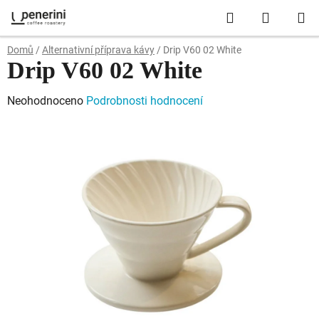
Přejít
Hledat
NÁKUP
na
obsah
KOŠÍK
Domů
/
Alternativní příprava kávy
/
Drip V60 02 White
Drip V60 02 White
Průměrné
Neohodnoceno
Podrobnosti hodnocení
hodnocení
produktu
je
0,0
z
5
hvězdiček.