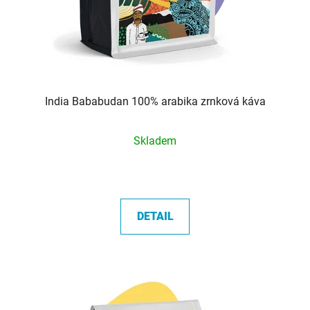
India Bababudan 100% arabika zrnková káva
Průměrné
Skladem
hodnocení
produktu
je
5,0
DETAIL
z
5
hvězdiček.