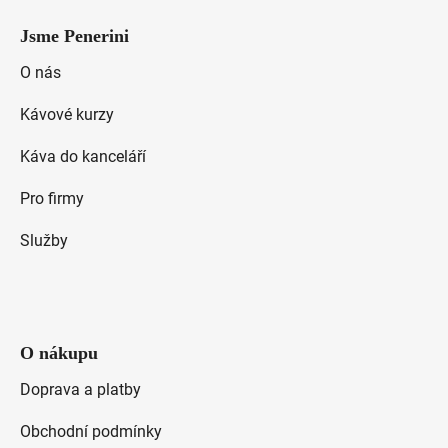
á
Jsme Penerini
p
a
O nás
t
Kávové kurzy
í
Káva do kanceláří
Pro firmy
Služby
O nákupu
Doprava a platby
Obchodní podmínky