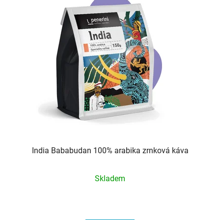
India Bababudan 100% arabika zrnková káva
Průměrné
Skladem
hodnocení
produktu
je