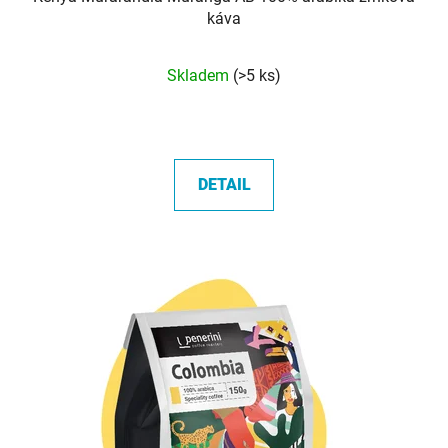
káva
Průměrné
Skladem
(>5 ks)
hodnocení
produktu
je
5,0
DETAIL
z
5
hvězdiček.