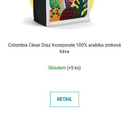
Colombia César Diaz Incorporate 100% arabika zrnková
káva
Průměrné
Skladem
(>5 ks)
hodnocení
produktu
je
5,0
DETAIL
z
5
hvězdiček.