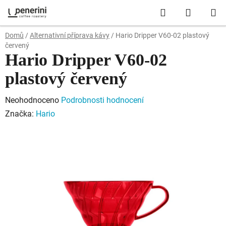
Přejít
Hledat
NÁKUP
na
obsah
KOŠÍK
Domů
/
Alternativní příprava kávy
/
Hario Dripper V60-02 plastový
červený
Hario Dripper V60-02
plastový červený
Průměrné
Neohodnoceno
Podrobnosti hodnocení
hodnocení
Značka:
Hario
produktu
je
0,0
z
5
hvězdiček.