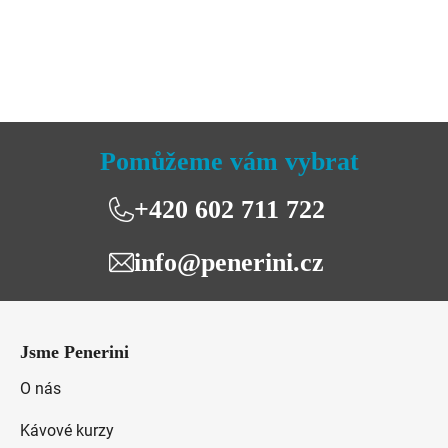
Pomůžeme vám vybrat
+420 602 711 722
info@penerini.cz
Z
á
Jsme Penerini
p
a
O nás
t
Kávové kurzy
í