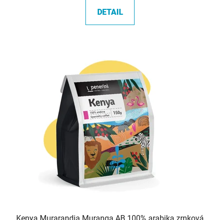
5,0
DETAIL
z
5
hvězdiček.
Kenya Murarandia Muranga AB 100% arabika zrnková