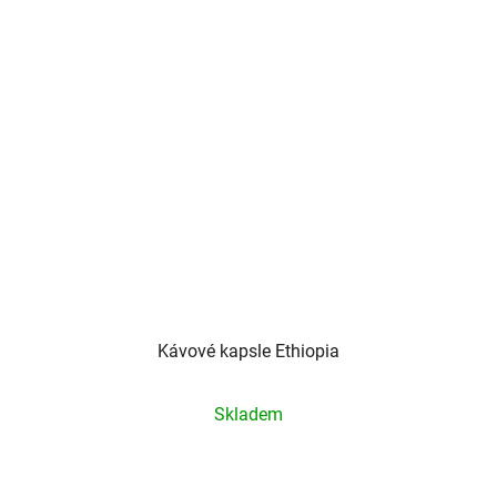
Kávové kapsle Ethiopia
Průměrné
Skladem
hodnocení
produktu
je