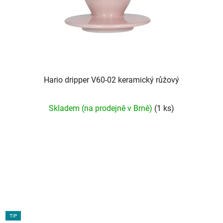
Hario dripper V60-02 keramický růžový
Průměrné
Skladem (na prodejně v Brně)
(1 ks)
hodnocení
produktu
je
5,0
z
5
hvězdiček.
TIP