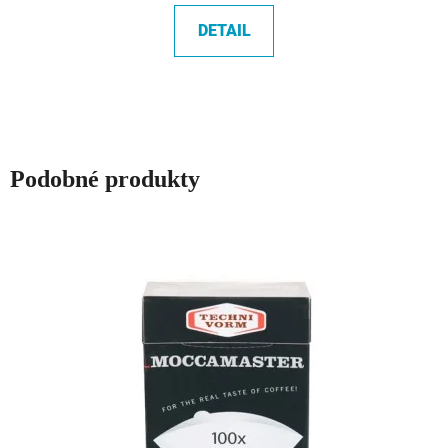
5,0
DETAIL
z
5
hvězdiček.
Podobné produkty