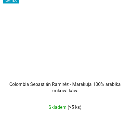
LIMITKA
Colombia Sebastián Ramiréz - Marakuja 100% arabika
zrnková káva
Průměrné
Skladem
(>5 ks)
hodnocení
produktu
je