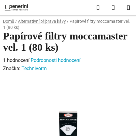
Přejít
Hledat
NÁKUP
na
obsah
KOŠÍK
Domů
/
Alternativní příprava kávy
/
Papírové filtry moccamaster vel.
1 (80 ks)
Papírové filtry moccamaster
vel. 1 (80 ks)
Průměrné
1 hodnocení
Podrobnosti hodnocení
hodnocení
Značka:
Technivorm
produktu
je
5,0
z
5
hvězdiček.