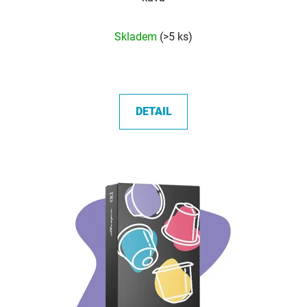
Průměrné
Skladem
(>5 ks)
hodnocení
produktu
je
5,0
DETAIL
z
5
hvězdiček.