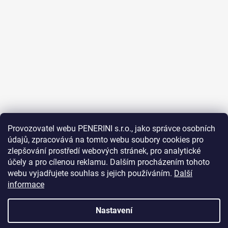
Provozovatel webu PENERINI s.r.o., jako správce osobních
údajů, zpracovává na tomto webu soubory cookies pro
Sledovat na Instagramu
zlepšování prostředí webových stránek, pro analytické
účely a pro cílenou reklamu. Dalším procházením tohoto
Facebook
webu vyjadřujete souhlas s jejich používáním.
Další
informace
Nastavení