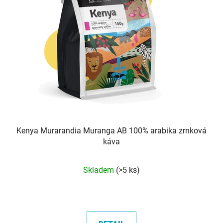
Kenya Murarandia Muranga AB 100% arabika zrnková
káva
Průměrné
Skladem
(>5 ks)
hodnocení
produktu
je
5,0