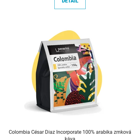
DETAIL
z
5
hvězdiček.
Colombia César Diaz Incorporate 100% arabika zrnková
káva