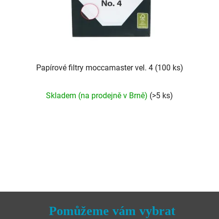
Papírové filtry moccamaster vel. 4 (100 ks)
Průměrné
Skladem (na prodejně v Brně)
(>5 ks)
hodnocení
produktu
je
5,0
z
5
hvězdiček.
Pomůžeme vám vybrat