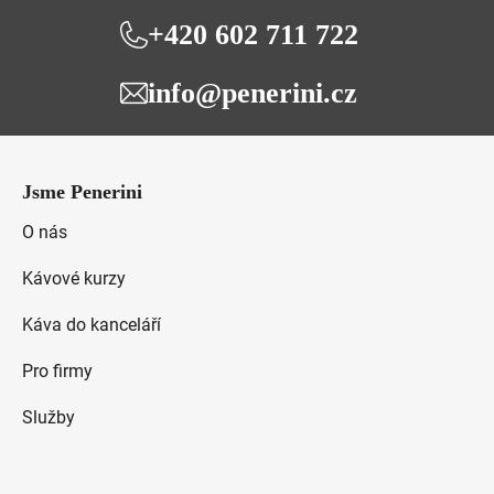
+420 602 711 722
info@penerini.cz
Z
á
Jsme Penerini
p
a
O nás
t
Kávové kurzy
í
Káva do kanceláří
Pro firmy
Služby