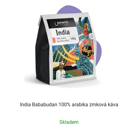
India Bababudan 100% arabika zrnková káva
Průměrné
Skladem
hodnocení
produktu