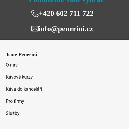
+420 602 711 722
info@penerini.cz
Z
á
Jsme Penerini
p
a
O nás
t
Kávové kurzy
í
Káva do kanceláří
Pro firmy
Služby