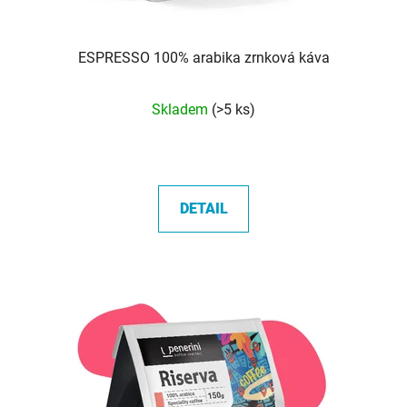
ESPRESSO 100% arabika zrnková káva
Průměrné
Skladem
(>5 ks)
hodnocení
produktu
je
5,0
DETAIL
z
5
hvězdiček.