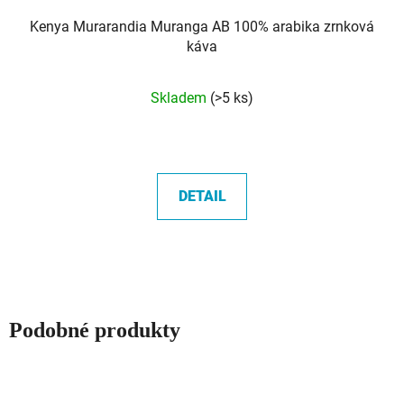
Kenya Murarandia Muranga AB 100% arabika zrnková
káva
Průměrné
Skladem
(>5 ks)
hodnocení
produktu
je
5,0
DETAIL
z
5
hvězdiček.
Podobné produkty