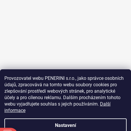
Provozovatel webu PENERINI s.r.o., jako správce osobních
údajů, zpracovává na tomto webu soubory cookies pro
Sledovat na Instagramu
zlepšování prostředí webových stránek, pro analytické
účely a pro cílenou reklamu. Dalším procházením tohoto
Facebook
webu vyjadřujete souhlas s jejich používáním.
Další
informace
Nastavení