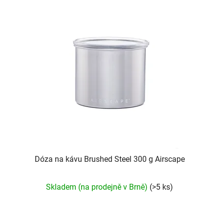
Dóza na kávu Brushed Steel 300 g Airscape
Průměrné
Skladem (na prodejně v Brně)
(>5 ks)
hodnocení
produktu
je