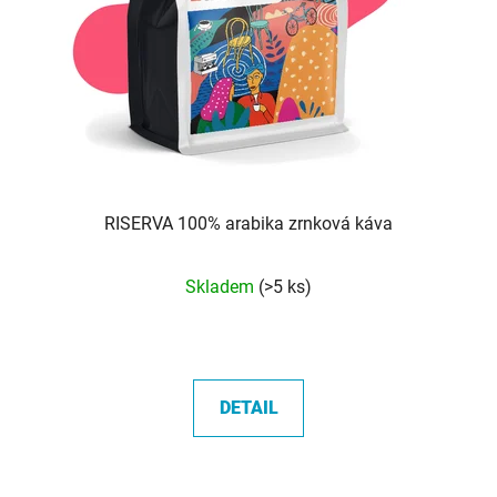
RISERVA 100% arabika zrnková káva
Průměrné
Skladem
(>5 ks)
hodnocení
produktu
je
5,0
DETAIL
z
5
hvězdiček.