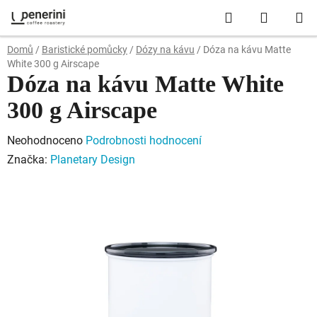
Přejít
Hledat
NÁKUP
na
obsah
KOŠÍK
Domů
/
Baristické pomůcky
/
Dózy na kávu
/
Dóza na kávu Matte
White 300 g Airscape
Dóza na kávu Matte White
300 g Airscape
Průměrné
Neohodnoceno
Podrobnosti hodnocení
hodnocení
Značka:
Planetary Design
produktu
je
0,0
z
5
hvězdiček.