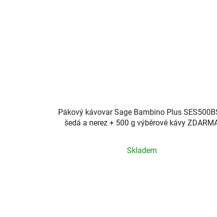
Pákový kávovar Sage Bambino Plus SES500
šedá a nerez + 500 g výběrové kávy ZDARM
Průměrné
Skladem
hodnocení
produktu
je
5,0
z