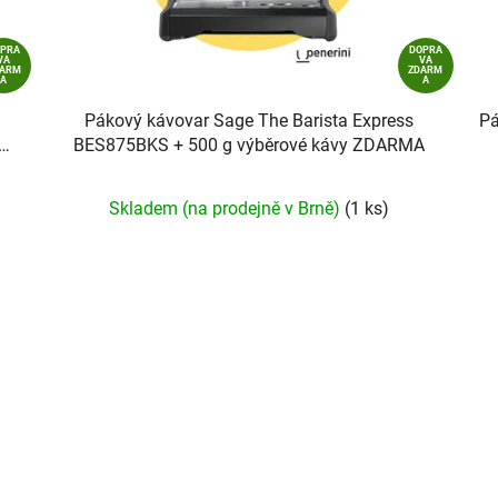
OPRA
DOPRA
VA
VA
DARM
ZDARM
A
A
Pákový kávovar Sage The Barista Express
Pá
BES875BKS + 500 g výběrové kávy ZDARMA
Průměrné
Skladem (na prodejně v Brně)
(1 ks)
hodnocení
produktu
je
5,0
z
5
hvězdiček.