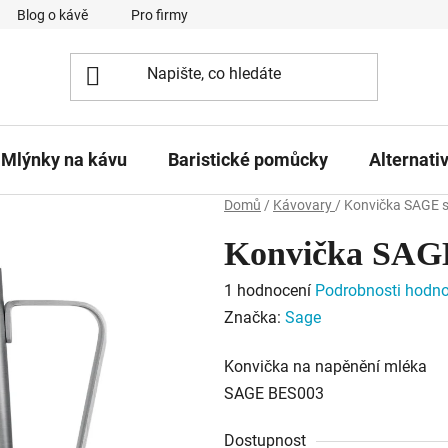
Blog o kávě
Pro firmy
Kavárna Pomlka
Služby
Mlýnky na kávu
Baristické pomůcky
Alternati
Domů
/
Kávovary
/
Konvička SAGE 
Konvička SAGE
Průměrné
1 hodnocení
Podrobnosti hodno
hodnocení
Značka:
Sage
produktu
Konvička na napěnění mléka
je
SAGE BES003
5,0
z
Dostupnost