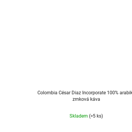
hvězdiček.
Colombia César Diaz Incorporate 100% arabi
zrnková káva
Průměrné
Skladem
(>5 ks)
hodnocení
produktu