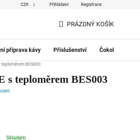
CZK
Přihlášení
Registrace
Obchodní podmínky
Kontakty
Hodnocení obchodu
PRÁZDNÝ KOŠÍK
NÁKUPNÍ
KOŠÍK
vní příprava kávy
Příslušenství
Čokolády
Č
s teploměrem BES003
 s teploměrem BES003
cení
Skladem