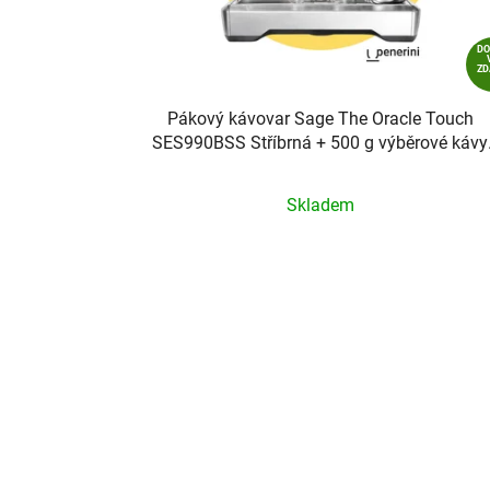
D
Z
Pákový kávovar Sage The Oracle Touch
SES990BSS Stříbrná + 500 g výběrové kávy
ZDARMA
Průměrné
Skladem
hodnocení
produktu
je
5,0
z
5
hvězdiček.