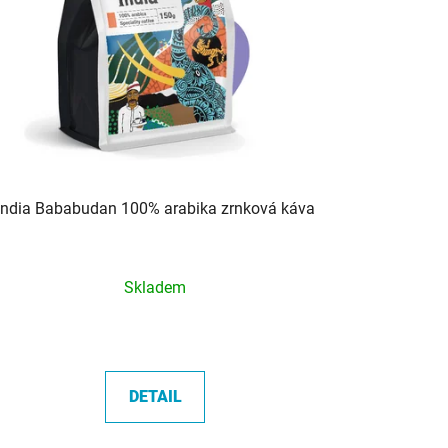
India Bababudan 100% arabika zrnková káva
Průměrné
Skladem
hodnocení
produktu
je
5,0
DETAIL
z
5