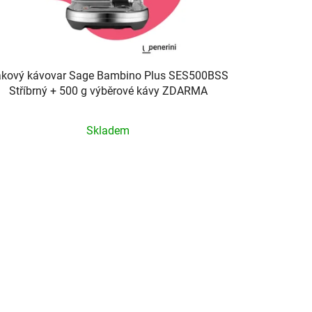
kový kávovar Sage Bambino Plus SES500BSS
Stříbrný + 500 g výběrové kávy ZDARMA
Průměrné
Skladem
hodnocení
produktu
je
5,0
z
5
hvězdiček.