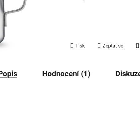
5
hvězdiček.
Tisk
Zeptat se
Popis
Hodnocení (1)
Diskuz