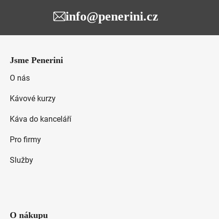
info@penerini.cz
Z
á
Jsme Penerini
p
a
O nás
t
Kávové kurzy
í
Káva do kanceláří
Pro firmy
Služby
O nákupu