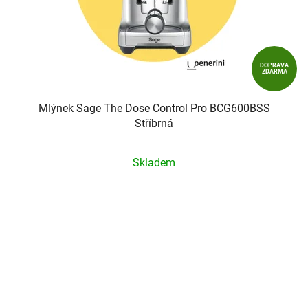
DOPRAVA
ZDARMA
Mlýnek Sage The Dose Control Pro BCG600BSS
Stříbrná
Průměrné
Skladem
hodnocení
produktu
je
5,0
z
5
hvězdiček.