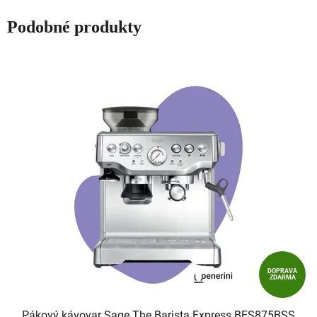
Podobné produkty
DOPRAVA
ZDARMA
Pákový kávovar Sage The Barista Express BES875BSS