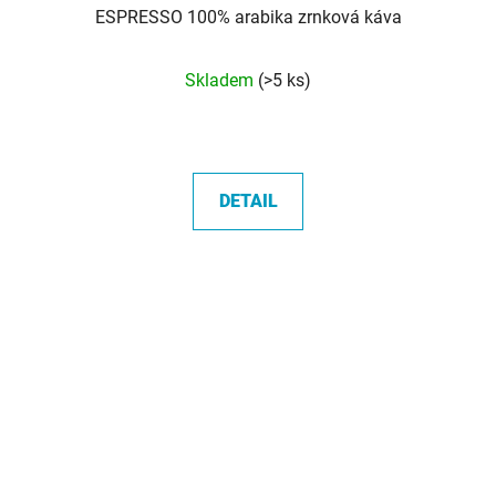
ESPRESSO 100% arabika zrnková káva
Průměrné
Skladem
(>5 ks)
hodnocení
produktu
je
5,0
DETAIL
z
5
hvězdiček.