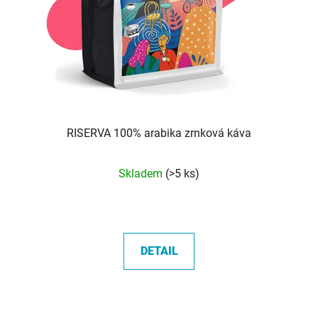
RISERVA 100% arabika zrnková káva
Průměrné
Skladem
(>5 ks)
hodnocení
produktu
je
5,0
DETAIL
z
5
hvězdiček.