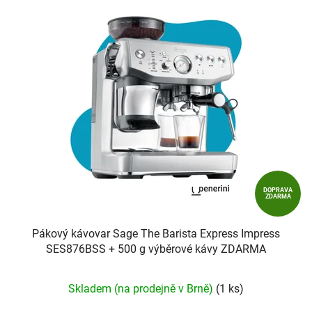
DOPRAVA
ZDARMA
Pákový kávovar Sage The Barista Express Impress
SES876BSS + 500 g výběrové kávy ZDARMA
Průměrné
Skladem (na prodejně v Brně)
(1 ks)
hodnocení