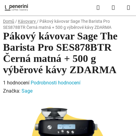
Přejít
Hledat
NÁKUP
na
obsah
KOŠÍK
Domů
/
Kávovary
/
Pákový kávovar Sage The Barista Pro
SES878BTR Černá matná + 500 g výběrové kávy ZDARMA
Pákový kávovar Sage The
Barista Pro SES878BTR
Černá matná + 500 g
výběrové kávy ZDARMA
Průměrné
1 hodnocení
Podrobnosti hodnocení
hodnocení
Značka:
Sage
produktu
je
5,0
z
5