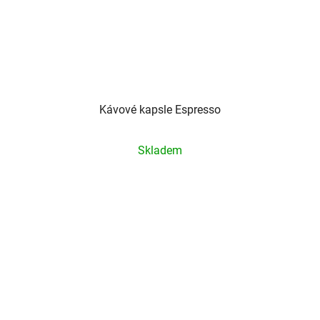
Kávové kapsle Espresso
Průměrné
Skladem
hodnocení
produktu
je
5,0
z
5
hvězdiček.