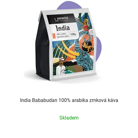
India Bababudan 100% arabika zrnková káva
Průměrné
Skladem
hodnocení
produktu
je