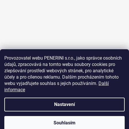
Provozovatel webu PENERINI s.r.o., jako správce osobních
údajů, zpracovává na tomto webu soubory cookies pro
Sledovat na Instagramu
zlepšování prostředí webových stránek, pro analytické
účely a pro cílenou reklamu. Dalším procházením tohoto
Facebook
webu vyjadřujete souhlas s jejich používáním.
Další
informace
Nastavení
Vytvořil Shoptet
Souhlasím
Copyright 2026
Penerini coffee
. Všechna práva