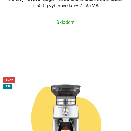
+ 500 g výběrové kávy ZDARMA
Průměrné
Skladem
hodnocení
produktu
je
5,0
z
5
hvězdiček.
AKCE
TIP