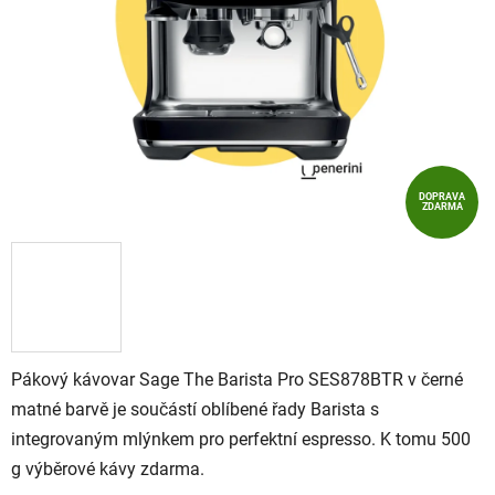
hvězdiček.
DOPRAVA
ZDARMA
Pákový
kávovar
Sage
The
Barista
Pro
SES878BTR
v
černé
matné
barvě
je
součástí
oblíbené
řady
Barista
s
integrovaným
mlýnkem
pro
perfektní
espresso.
K
tomu
500
g
výběrové
kávy
zdarma.