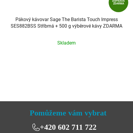
DOPRAVA
ZDARMA
Pákový kávovar Sage The Barista Touch Impress
SES882BSS Stříbrná + 500 g výběrové kávy ZDARMA
Průměrné
Skladem
hodnocení
produktu
je
5,0
z
5
hvězdiček.
Pomůžeme vám vybrat
+420 602 711 722