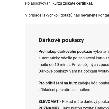
Po absolvování kurzu získáte
certifikát
.
V případě jakýchkoli dotazů nás neváhejte konta
Dárkové poukazy
Pro nákup dárkového poukazu
vyberte m
automaticky odešle po zaplacení kartou o
mailu do 10 minut. Při volbě jiných způs
Dárkové poukazy Vám na počkání vystav
Pro přihlášení na kurz
zadejte kód pouka
přihlášení potvrdíme e-mailem.
SLEVOMAT -
Pokud máte dárkový poukaz
POZNÁMKY
. Jako platbu zvolte: Dárko