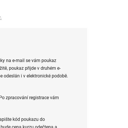
.
cky na e-mail se vám poukaz
itě, poukaz přijde v druhém e-
 odeslán i v elektronické podobě.
 Po zpracování registrace vám
pište kód poukazu do
u bude cena kurzu odečtena a