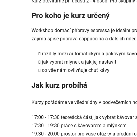
Kurz otevíráme při účasti 2 - 4 osob. Pro skupin
Pro koho je kurz určený
Workshop domácí přípravy espressa je ideální pr
zajímá spíše příprava cappuccina a dalších ml
rozdíly mezi automatickým a pákovým káv
jak vybrat mlýnek a jak jej nastavit
co vše nám ovlivňuje chuť kávy
Jak kurz probíhá
Kurzy pořádáme ve všední dny v podvečerních hod
17:00 - 17:30 teoretická část, jak vybrat kávovar
17:30 - 19:30 práce s kávovarem a mlýnkem
19:30 - 20:00 prostor pro vaše otázky a předání ce