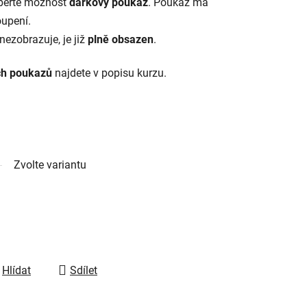
vyberte možnost
d
árkový poukaz
. Poukaz má
oupení.
nezobrazuje, je již
plně obsazen
.
ch poukazů
najdete v popisu kurzu.
Zvolte variantu
Hlídat
Sdílet