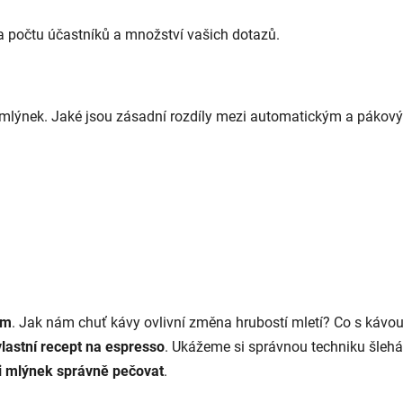
a počtu účastníků a množství vašich dotazů.
a mlýnek. Jaké jsou zásadní rozdíly mezi automatickým a pákov
em
. Jak nám chuť kávy ovlivní změna hrubostí mletí? Co s ká
vlastní recept na espresso
. Ukážeme si správnou techniku šleh
 i mlýnek správně pečovat
.