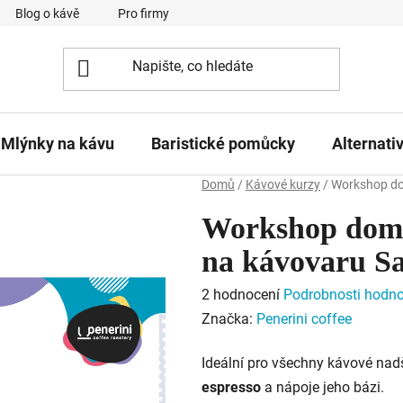
Blog o kávě
Pro firmy
Kavárna Pomlka
Služby
Mlýnky na kávu
Baristické pomůcky
Alternati
Domů
/
Kávové kurzy
/
Workshop dom
Workshop domác
na kávovaru S
Průměrné
2 hodnocení
Podrobnosti hodno
hodnocení
Značka:
Penerini coffee
produktu
Ideální pro všechny kávové nadše
je
espresso
a nápoje jeho bázi.
5,0