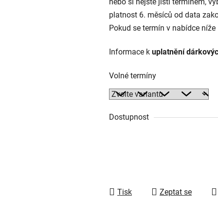
nebo si nejste jisti termínem, 
platnost 6. měsíců od data zak
Pokud se termín v nabídce níže 
Informace k
uplatnění dárkový
Volné termíny
Dostupnost
Tisk
Zeptat se