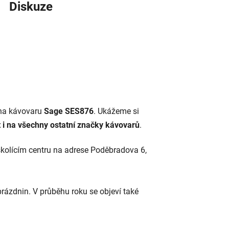
Diskuze
 na kávovaru
Sage SES876
. Ukážeme si
 i na všechny ostatní značky kávovarů
.
kolícím centru na adrese Poděbradova 6,
prázdnin. V průběhu roku se objeví také