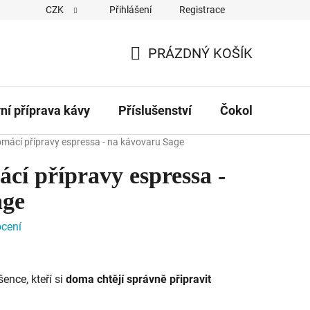
CZK
Přihlášení
Registrace
Obchodní podmínky
Kontakty
Hodnocení obchodu
PRÁZDNÝ KOŠÍK
NÁKUPNÍ
KOŠÍK
vní příprava kávy
Příslušenství
Čokolády
Č
ácí přípravy espressa - na kávovaru Sage
í přípravy espressa -
age
cení
nce, kteří si
doma chtějí správně připravit