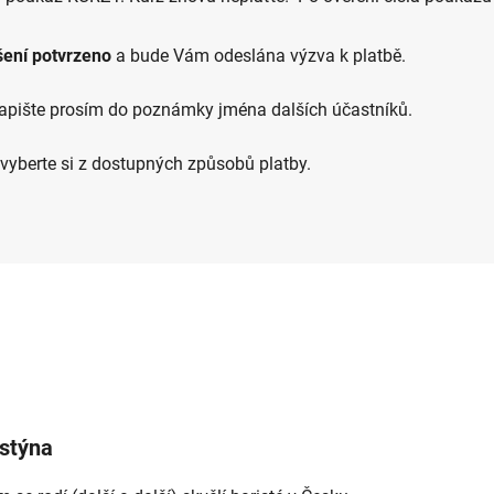
šení potvrzeno
a bude Vám odeslána výzva k platbě.
 napište prosím do poznámky jména dalších účastníků.
yberte si z dostupných způsobů platby.
istýna