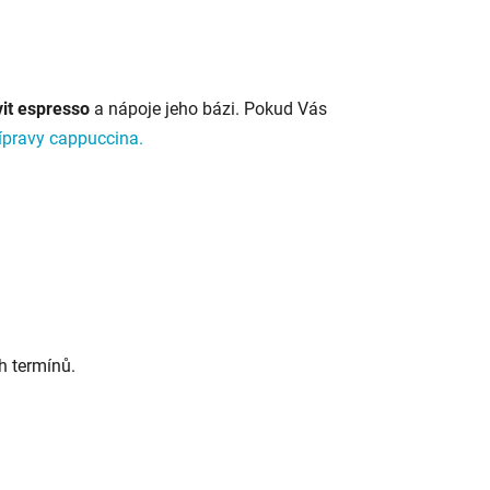
it
espresso
a nápoje jeho bázi. Pokud Vás
ípravy cappuccina.
h termínů.