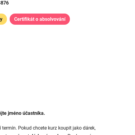
S876
ky
Certifikát o absolvování
ějte jméno účastníka.
í termín. Pokud chcete kurz koupit jako dárek,