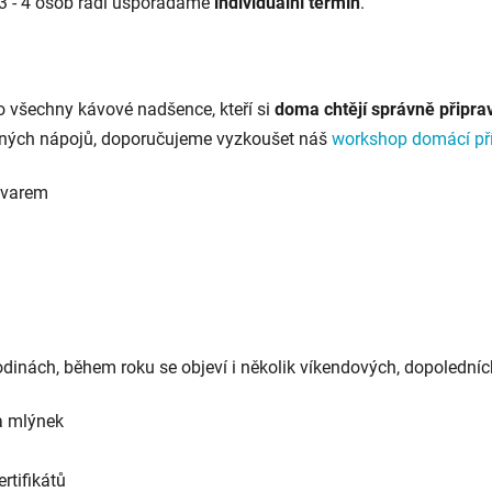
y 3 - 4 osob rádi uspořádáme
individuální termín
.
o všechny kávové nadšence, kteří si
doma chtějí správně připrav
éčných nápojů, doporučujeme vyzkoušet náš
workshop domácí př
ovarem
inách, během roku se objeví i několik víkendových, dopoledníc
 a mlýnek
rtifikátů