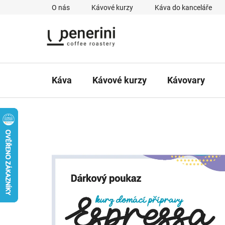
Přejít
O nás
Kávové kurzy
Káva do kanceláře
na
obsah
Káva
Kávové kurzy
Kávovary