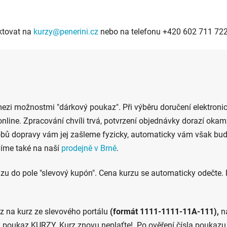
ktovat na
kurzy@penerini.cz
nebo na telefonu +420 602 711 722
ezi možnostmi "dárkový poukaz". Při výběru doručení elektroni
nline. Zpracování chvíli trvá, potvrzení objednávky dorazí okamž
obů dopravy vám jej zašleme fyzicky, automaticky vám však bude
íme také na naší
prodejně v Brně
.
zu do pole "slevový kupón". Cena kurzu se automaticky odečte.
 na kurz ze slevového portálu
(formát 1111-1111-11A-111),
na
vý poukaz KURZY. Kurz znovu neplaťte! Po ověření čísla poukaz