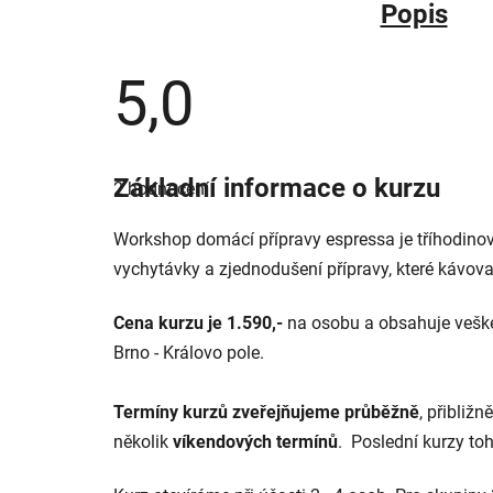
Popis
5,0
Průměrné
hodnocení
Základní informace o kurzu
2 hodnocení
produktu
je
5,0
Workshop domácí přípravy espressa je tříhodinov
z
5
vychytávky a zjednodušení přípravy, které kávova
hvězdiček.
Cena kurzu
je 1.590,-
na osobu a obsahuje veške
Brno - Královo pole.
Termíny kurzů zveřejňujeme průběžně
, přibliž
několik
víkendových termínů
. Poslední kurzy to