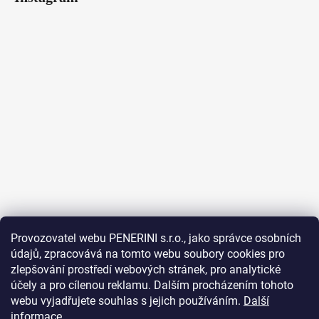
Provozovatel webu PENERINI s.r.o., jako správce osobních
údajů, zpracovává na tomto webu soubory cookies pro
Sledovat na Instagramu
zlepšování prostředí webových stránek, pro analytické
účely a pro cílenou reklamu. Dalším procházením tohoto
Facebook
webu vyjadřujete souhlas s jejich používáním.
Další
informace