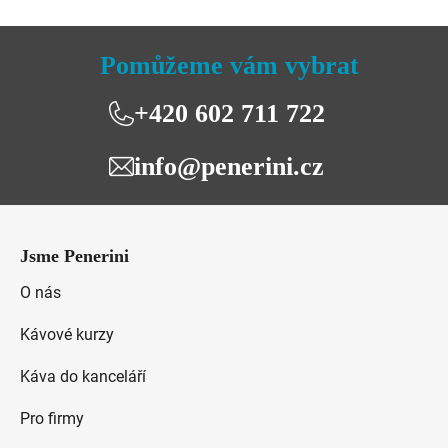
hvězdiček.
Pomůžeme vám vybrat
+420 602 711 722
info@penerini.cz
Z
á
Jsme Penerini
p
a
O nás
t
Kávové kurzy
í
Káva do kanceláří
Pro firmy