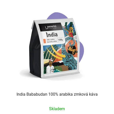
India Bababudan 100% arabika zrnková káva
Průměrné
Skladem
hodnocení