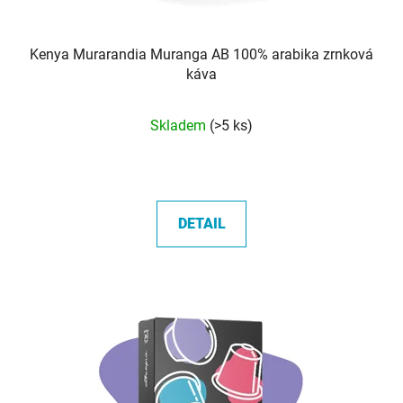
Kenya Murarandia Muranga AB 100% arabika zrnková
káva
Průměrné
Skladem
(>5 ks)
hodnocení
produktu
je
5,0
DETAIL
z
5
hvězdiček.