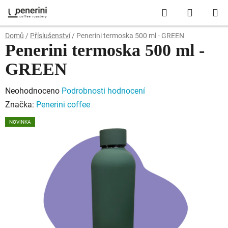
Přejít
Hledat
NÁKUP
na
obsah
KOŠÍK
Domů
/
Příslušenství
/
Penerini termoska 500 ml - GREEN
Penerini termoska 500 ml -
GREEN
Průměrné
Neohodnoceno
Podrobnosti hodnocení
hodnocení
Značka:
Penerini coffee
produktu
NOVINKA
je
0,0
z
5
hvězdiček.