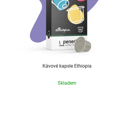
Kávové kapsle Ethiopia
Průměrné
Skladem
hodnocení
produktu
je
5,0
z
5