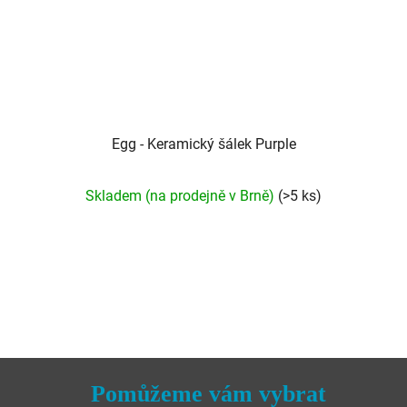
Egg - Keramický šálek Purple
Průměrné
Skladem (na prodejně v Brně)
(>5 ks)
hodnocení
produktu
je
5,0
z
5
hvězdiček.
Pomůžeme vám vybrat