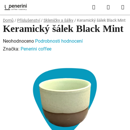
Přejít
Hledat
NÁKUP
na
obsah
KOŠÍK
Domů
/
Příslušenství
/
Skleničky a šálky
/
Keramický šálek Black Mint
Keramický šálek Black Mint
Průměrné
Neohodnoceno
Podrobnosti hodnocení
hodnocení
Značka:
Penerini coffee
produktu
je
0,0
z
5
hvězdiček.