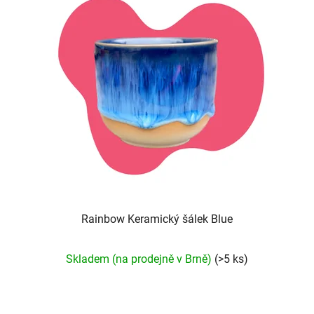
Rainbow Keramický šálek Blue
Průměrné
Skladem (na prodejně v Brně)
(>5 ks)
hodnocení
produktu
je