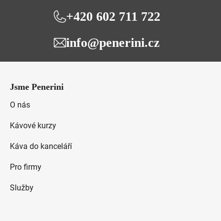
+420 602 711 722
info@penerini.cz
Z
á
Jsme Penerini
p
a
O nás
t
Kávové kurzy
í
Káva do kanceláří
Pro firmy
Služby