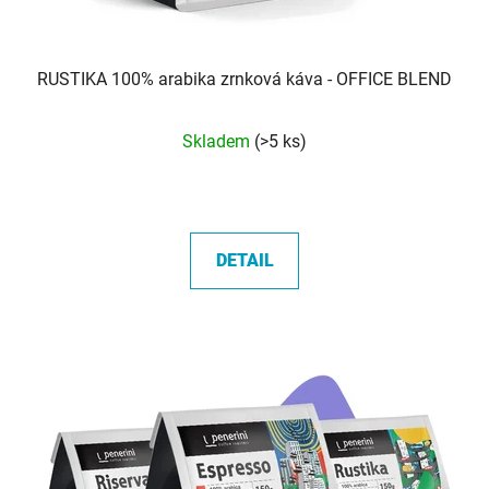
RUSTIKA 100% arabika zrnková káva - OFFICE BLEND
Průměrné
Skladem
(>5 ks)
hodnocení
produktu
je
5,0
DETAIL
z
5
hvězdiček.