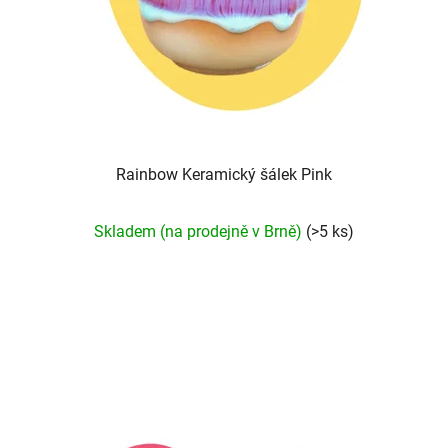
Rainbow Keramický šálek Pink
Průměrné
Skladem (na prodejně v Brně)
(>5 ks)
hodnocení
produktu
je
5,0
z
5
hvězdiček.