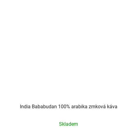
India Bababudan 100% arabika zrnková káva
Průměrné
Skladem
hodnocení
produktu