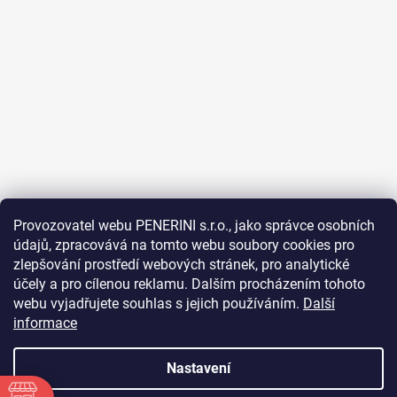
Provozovatel webu PENERINI s.r.o., jako správce osobních
údajů, zpracovává na tomto webu soubory cookies pro
Sledovat na Instagramu
zlepšování prostředí webových stránek, pro analytické
účely a pro cílenou reklamu. Dalším procházením tohoto
Facebook
webu vyjadřujete souhlas s jejich používáním.
Další
informace
Nastavení