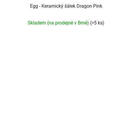
Egg - Keramický šálek Dragon Pink
Průměrné
Skladem (na prodejně v Brně)
(>5 ks)
hodnocení
produktu
je
5,0
z
5
hvězdiček.