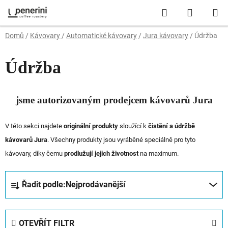
Přejít
Hledat
NÁKUP
na
obsah
KOŠÍK
Domů
/
Kávovary
/
Automatické kávovary
/
Jura kávovary
/
Údržba
Údržba
jsme autorizovaným prodejcem kávovarů Jura
V této sekci najdete
originální produkty
sloužící k
čistění a údržbě
kávovarů Jura
. Všechny produkty jsou vyráběné speciálně pro tyto
kávovary, díky čemu
prodlužují jejich životnost
na maximum.
Ř
Řadit podle:
Nejprodávanější
a
z
e
OTEVŘÍT FILTR