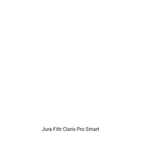
5
hvězdiček.
Jura Filtr Claris Pro Smart