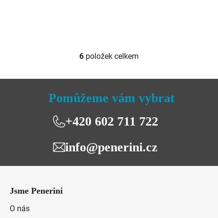
6
položek celkem
O
v
l
á
Pomůžeme vám vybrat
d
a
+420 602 711 722
c
í
info@penerini.cz
p
r
v
Z
k
á
y
Jsme Penerini
p
v
a
O nás
ý