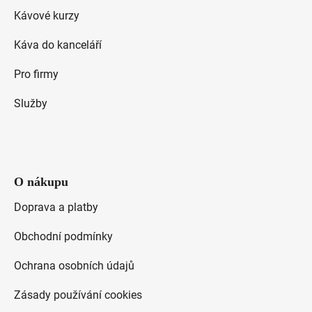
t
p
Kávové kurzy
i
í
s
Káva do kanceláří
u
Pro firmy
Služby
O nákupu
Doprava a platby
Obchodní podmínky
Ochrana osobních údajů
Zásady používání cookies