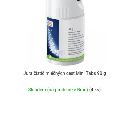
Jura čistič mléčných cest Mini Tabs 90 g
Průměrné
Skladem (na prodejně v Brně)
(4 ks)
hodnocení
produktu
je
5,0
z