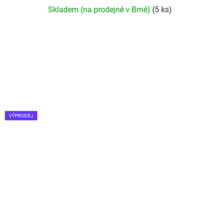
Průměrné
Skladem (na prodejně v Brně)
(5 ks)
hodnocení
produktu
je
5,0
z
5
hvězdiček.
VÝPRODEJ