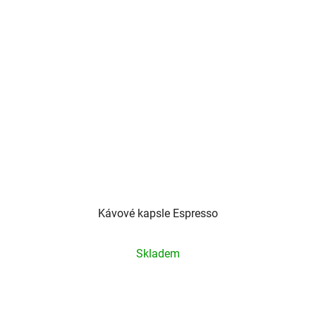
Kávové kapsle Espresso
Průměrné
Skladem
hodnocení
produktu
je