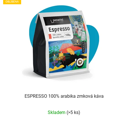
OBLÍBENÁ
ESPRESSO 100% arabika zrnková káva
Průměrné
Skladem
(>5 ks)
hodnocení
produktu