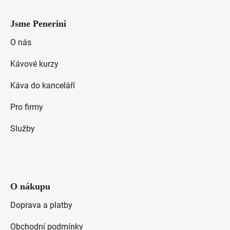
Z
á
Jsme Penerini
p
a
O nás
t
Kávové kurzy
í
Káva do kanceláří
Pro firmy
Služby
O nákupu
Doprava a platby
Obchodní podmínky