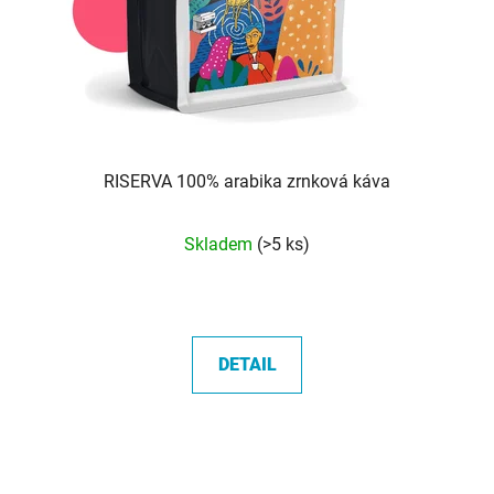
RISERVA 100% arabika zrnková káva
Průměrné
Skladem
(>5 ks)
hodnocení
produktu
je
5,0
DETAIL
z
5
hvězdiček.