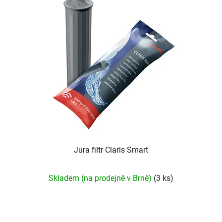
Jura filtr Claris Smart
Průměrné
Skladem (na prodejně v Brně)
(3 ks)
hodnocení
produktu
je