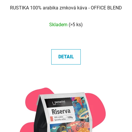
RUSTIKA 100% arabika zrnková káva - OFFICE BLEND
Průměrné
Skladem
(>5 ks)
hodnocení
produktu
je
5,0
DETAIL
z
5
hvězdiček.