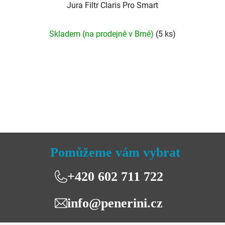
Jura Filtr Claris Pro Smart
Průměrné
Skladem (na prodejně v Brně)
(5 ks)
hodnocení
produktu
je
5,0
z
5
hvězdiček.
Pomůžeme vám vybrat
+420 602 711 722
info@penerini.cz