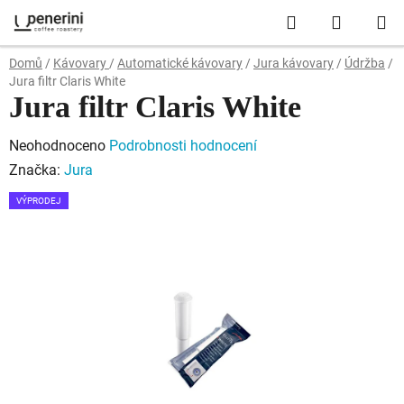
Přejít
Hledat
NÁKUP
na
obsah
KOŠÍK
Domů
/
Kávovary
/
Automatické kávovary
/
Jura kávovary
/
Údržba
/
Jura filtr Claris White
Jura filtr Claris White
Průměrné
Neohodnoceno
Podrobnosti hodnocení
hodnocení
Značka:
Jura
produktu
VÝPRODEJ
je
0,0
z
5
hvězdiček.