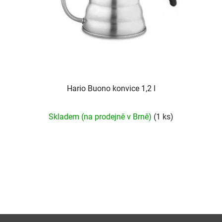
Hario Buono konvice 1,2 l
Průměrné
Skladem (na prodejně v Brně)
(1 ks)
hodnocení
produktu
je
5,0
z
5
hvězdiček.