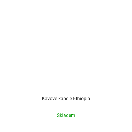
Kávové kapsle Ethiopia
Průměrné
Skladem
hodnocení
produktu