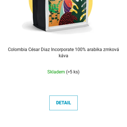
Colombia César Diaz Incorporate 100% arabika zrnková
káva
Průměrné
Skladem
(>5 ks)
hodnocení
produktu
je
5,0
DETAIL
z
5
hvězdiček.