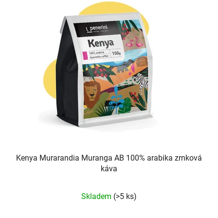
Kenya Murarandia Muranga AB 100% arabika zrnková
káva
Průměrné
Skladem
(>5 ks)
hodnocení
produktu