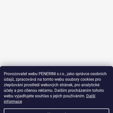
Provozovatel webu PENERINI s.r.o., jako správce osobních
údajů, zpracovává na tomto webu soubory cookies pro
Sledovat na Instagramu
zlepšování prostředí webových stránek, pro analytické
účely a pro cílenou reklamu. Dalším procházením tohoto
Facebook
webu vyjadřujete souhlas s jejich používáním.
Další
informace