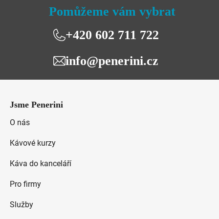
Pomůžeme vám vybrat
+420 602 711 722
info@penerini.cz
Z
á
Jsme Penerini
p
a
O nás
t
Kávové kurzy
í
Káva do kanceláří
Pro firmy
Služby