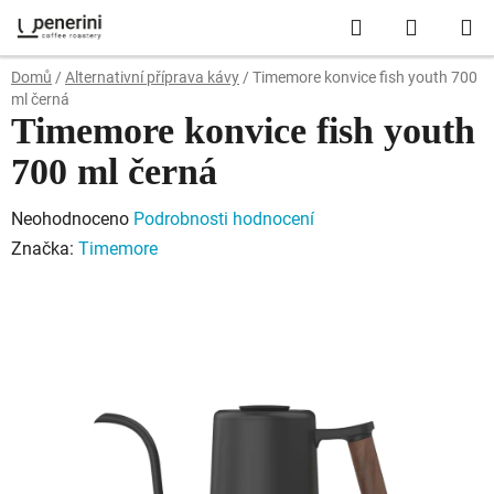
Přejít
Hledat
NÁKUP
na
obsah
KOŠÍK
Domů
/
Alternativní příprava kávy
/
Timemore konvice fish youth 700
ml černá
Timemore konvice fish youth
700 ml černá
Průměrné
Neohodnoceno
Podrobnosti hodnocení
hodnocení
Značka:
Timemore
produktu
je
0,0
z
5
hvězdiček.