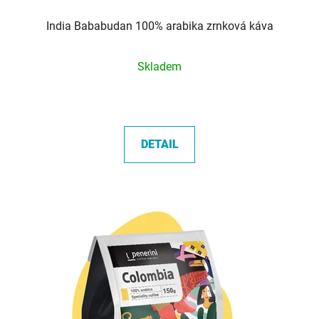
India Bababudan 100% arabika zrnková káva
Průměrné
Skladem
hodnocení
produktu
je
5,0
DETAIL
z
5
hvězdiček.